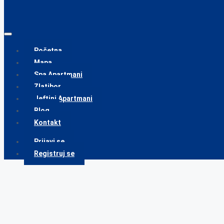
Početna
Mapa
Spa Apartmani
Zlatibor
Jeftini Apartmani
Blog
Kontakt
Prijavi se
Registruj se