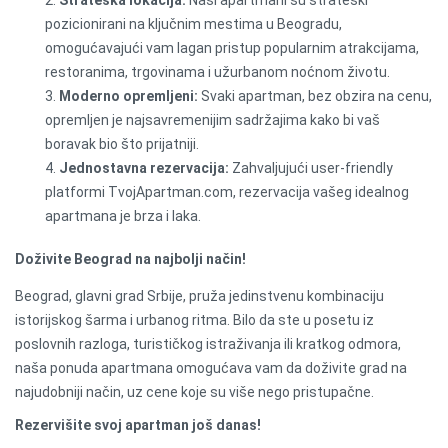
Strateška lokacija:
Naši apartmani su strateški
pozicionirani na ključnim mestima u Beogradu,
omogućavajući vam lagan pristup popularnim atrakcijama,
restoranima, trgovinama i užurbanom noćnom životu.
Moderno opremljeni:
Svaki apartman, bez obzira na cenu,
opremljen je najsavremenijim sadržajima kako bi vaš
boravak bio što prijatniji.
Jednostavna rezervacija:
Zahvaljujući user-friendly
platformi TvojApartman.com, rezervacija vašeg idealnog
apartmana je brza i laka.
Doživite Beograd na najbolji način!
Beograd, glavni grad Srbije, pruža jedinstvenu kombinaciju
istorijskog šarma i urbanog ritma. Bilo da ste u posetu iz
poslovnih razloga, turističkog istraživanja ili kratkog odmora,
naša ponuda apartmana omogućava vam da doživite grad na
najudobniji način, uz cene koje su više nego pristupačne.
€
50
Rezervišite svoj apartman još danas!
/noć