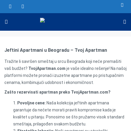
Jeftini Apartmani u Beogradu – Tvoj Apartman
Tražite li savršen smeštaj u srcu Beograda koji neće premašiti
vaš budžet?
TvojApartman.com
je vaše idealno rešenje! Na našoj
platformi možete pronaći izuzetne apartmane po pristupačnim
cenama, kombinujući udobnost i ekonomičnost.
Zašto rezervisati apartman preko TvojApartman.com?
Povoljne cene:
Naša kolekcija jeftinih apartmana
garantuje da nećete morati praviti kompromise kada je
kvalitet u pitanju. Ponosimo se što pružamo visok standard
smeštaja, prilagođen svakom budžetu.