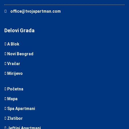
office@tvojapartman.com
Delovi Grada
A Blok
Novi Beograd
Vračar
Mirijevo
Početna
Mapa
Spa Apartmani
Zlatibor
Jeftini Apartmani