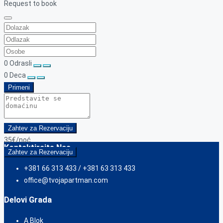
Request to book
0
Odrasli
0
Deca
Primeni
Zahtev za Rezervaciju
35€
/noć
Kontaktirajte Nas
Zahtev za Rezervaciju
+381 66 313 433 / +381 63 313 433
office@tvojapartman.com
Delovi Grada
A Blok