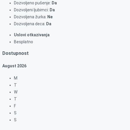
Dozvoljeno pušenje:
Da
Dozvoljeni ljubimci:
Da
Dozvoljena žurka:
Ne
Dozvoljena deca:
Da
Uslovi otkazivanja
Besplatno
Dostupnost
August
2026
M
T
W
T
F
S
S