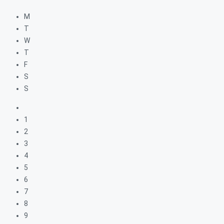
M
T
W
T
F
S
S
1
2
3
4
5
6
7
8
9