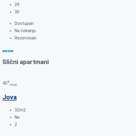
29
30
Dostupan
Na ćekanju
Rezervisan
Slični apartmani
€
45
/noć
Jova
32m2
Ne
2