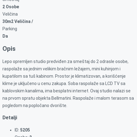
2 Osobe
Veličina
30m2 Veličina /
Parking
Da
Opis
Lepo opremljen studio predviđen za smeštaj do 2 odrasle osobe,
raspolaže sa jednim velikim bračnim ležajem, mini kuhinjom i
kupatilom sa tuš kabinom. Prostor je klimatizovan, a korišćenje
klime je uključeno u cenu zakupa. Soba raspolaže sa LCD TV sa
kablovskim kanalima, ima besplatni internet. Ovaj studio nalazi se
na prvom spratu objekta Bellmatini. Raspolaže i malom terasom sa
pogledom na popločano dvorište.
Detalji
ID:
5205