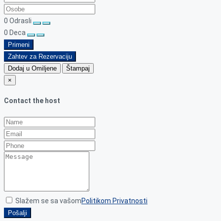
0
Odrasli
0
Deca
Primeni
Zahtev za Rezervaciju
Dodaj u Omiljene
Štampaj
×
Contact the host
Slažem se sa vašom
Politikom Privatnosti
Pošalji