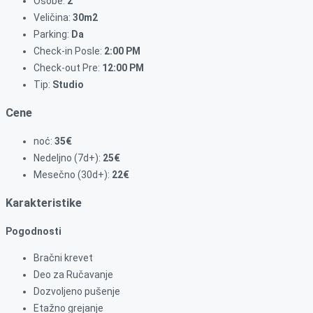
Osobe:
2
Veličina:
30m2
Parking:
Da
Check-in Posle:
2:00 PM
Check-out Pre:
12:00 PM
Tip:
Studio
Cene
noć:
35€
Nedeljno (7d+):
25€
Mesečno (30d+):
22€
Karakteristike
Pogodnosti
Bračni krevet
Deo za Ručavanje
Dozvoljeno pušenje
Etažno grejanje