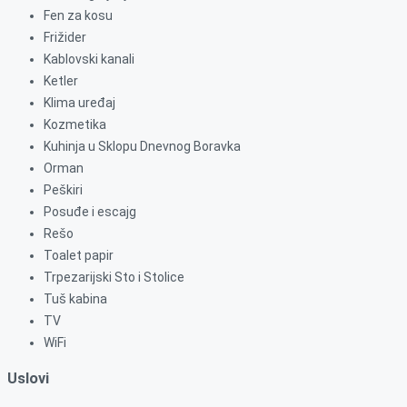
Fen za kosu
Frižider
Kablovski kanali
Ketler
Klima uređaj
Kozmetika
Kuhinja u Sklopu Dnevnog Boravka
Orman
Peškiri
Posuđe i escajg
Rešo
Toalet papir
Trpezarijski Sto i Stolice
Tuš kabina
TV
WiFi
Uslovi