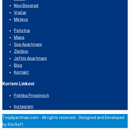
Novi Beograd
Vračar
Mirijevo
Početna
Mapa
Spa Apartmani
Zlatibor
Jeftini Apartmani
Blog
Kontakt
Korisni Linkovi
Politika Privatnosti
Instagram
TvojApartman.com - All rights reserved - Designed and Developed
by StivSoft