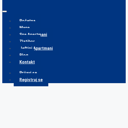
Početna
Mapa
Spa Apartmani
Zlatibor
Jeftini Apartmani
Blog
Kontakt
Prijavi se
Registruj se