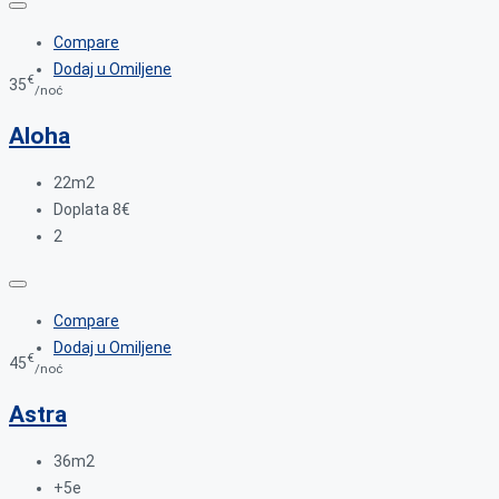
Compare
Dodaj u Omiljene
€
35
/noć
Aloha
22m2
Doplata 8€
2
Compare
Dodaj u Omiljene
€
45
/noć
Astra
36m2
+5e