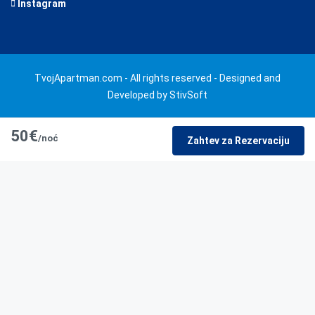
Instagram
TvojApartman.com - All rights reserved - Designed and
Developed by StivSoft
50€
/noć
Zahtev za Rezervaciju