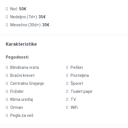
Noć:
50€
Nedeljno (7d+):
35€
Mesečno (30d+):
30€
Karakteristike
Pogodnosti
Blindirana vrata
Peškiri
Bračni krevet
Posteljina
Centralno Grejanje
Šporet
Frižider
Toalet papir
Klima uređaj
TV
Orman
WiFi
Pegla za veš