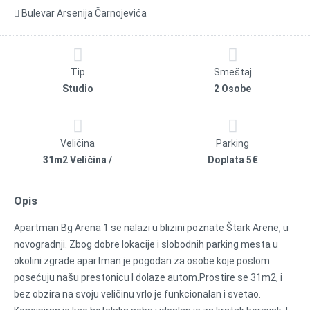
Bulevar Arsenija Čarnojevića
Tip
Smeštaj
Studio
2 Osobe
Veličina
Parking
31m2 Veličina /
Doplata 5€
Opis
Apartman Bg Arena 1 se nalazi u blizini poznate Štark Arene, u
novogradnji. Zbog dobre lokacije i slobodnih parking mesta u
okolini zgrade apartman je pogodan za osobe koje poslom
posećuju našu prestonicu I dolaze autom.Prostire se 31m2, i
bez obzira na svoju veličinu vrlo je funkcionalan i svetao.