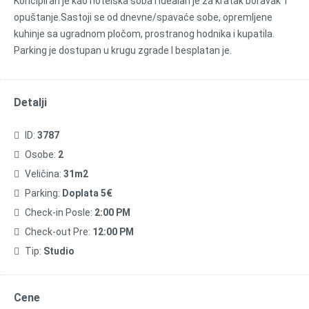
Koncipiran je kao hotelska soba i idealan je za kratak boravak I
opuštanje.Sastoji se od dnevne/spavaće sobe, opremljene
kuhinje sa ugradnom pločom, prostranog hodnika i kupatila.
Parking je dostupan u krugu zgrade I besplatan je.
Detalji
ID:
3787
Osobe:
2
Veličina:
31m2
Parking:
Doplata 5€
Check-in Posle:
2:00 PM
Check-out Pre:
12:00 PM
Tip:
Studio
Cene