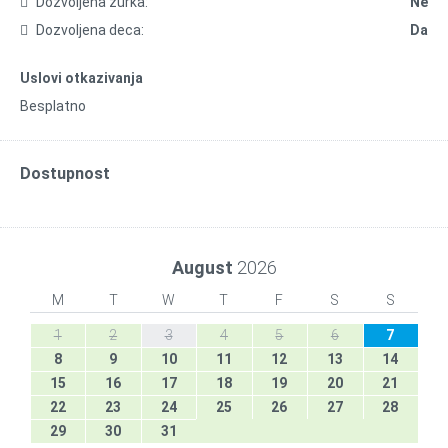
Dozvoljena žurka:
Ne
Dozvoljena deca:
Da
Uslovi otkazivanja
Besplatno
Dostupnost
August
2026
M
T
W
T
F
S
S
1
2
3
4
5
6
7
8
9
10
11
12
13
14
15
16
17
18
19
20
21
22
23
24
25
26
27
28
29
30
31