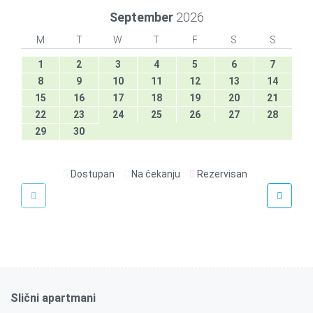
September
2026
M
T
W
T
F
S
S
1
2
3
4
5
6
7
8
9
10
11
12
13
14
15
16
17
18
19
20
21
22
23
24
25
26
27
28
29
30
Dostupan
Na ćekanju
Rezervisan
€
55
/noć
Rodman 22
Slični apartmani
26m2
Da
2