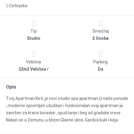
Cetinjska
Tip
Smeštaj
Studio
2 Osobe
Veličina
Parking
22m2 Veličina /
Da
Opis
Tvoj Apartman Keti ,je novi studio spa apartman iz naše ponude
, moderno opremljen ušuškan i funkcionalan ovaj apartman je
savršen za kraće boravke , opuštanje i beg od gradske vreve .
Nalazi se u Zemunu ,u blizini Glavne ulice, Gardoš kule i keja .