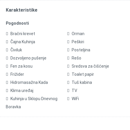
Karakteristike
Pogodnosti
Bračni krevet
Orman
Čajna Kuhinja
Peškiri
Čiviluk
Posteljina
Dozvoljeno pušenje
Rešo
Fen za kosu
Sredsva za čišćenje
Frižider
Toalet papir
Hidromasažna Kada
Tuš kabina
Klima uređaj
TV
Kuhinja u Sklopu Dnevnog
WiFi
Boravka