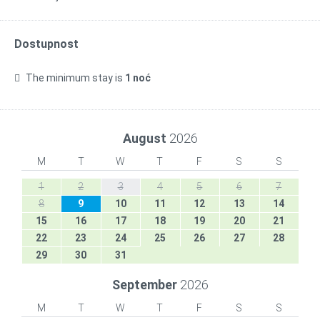
Dostupnost
The minimum stay is
1 noć
August
2026
M
T
W
T
F
S
S
1
2
3
4
5
6
7
8
9
10
11
12
13
14
15
16
17
18
19
20
21
22
23
24
25
26
27
28
29
30
31
September
2026
M
T
W
T
F
S
S