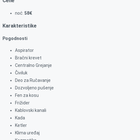
Cene
noć:
58€
Karakteristike
Pogodnosti
Aspirator
Bračni krevet
Centralno Grejanje
Čiviluk
Deo za Ručavanje
Dozvoljeno pušenje
Fen za kosu
Frižider
Kablovski kanali
Kada
Ketler
Klima uređaj