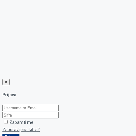
×
Prijava
Zapamti me
Zaboravljena šifra?