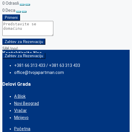
0
Odrasli
0
Deca
Primeni
Zahtev za Rezervaciju
58€
/noć
Kontaktirajte Nas
Zahtev za Rezervaciju
+381 66 313 433 / +381 63 313 433
office@tvojapartman.com
Delovi Grada
A Blok
Novi Beograd
Vračar
Mirijevo
Početna