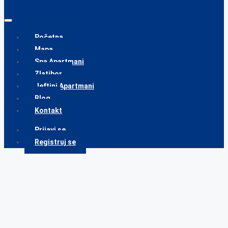
Početna
Mapa
Spa Apartmani
Zlatibor
Jeftini Apartmani
Blog
Kontakt
Prijavi se
Registruj se