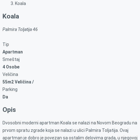
Koala
Koala
Palmira Toljatija 46
Tip
Apartman
Smeštaj
4 Osobe
Veličina
55m2 Veličina /
Parking
Da
Opis
Dvosobni moderni apartman Koala se nalazi na Novom Beogradu na
prvom spratu zgrade koja se nalazi u ulici Palmira Toljatija. Ovaj
apartman je dobro je povezan sa ostalim delovima grada, u njegovoj