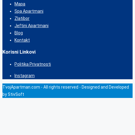
Mapa
Spa Apartmani
Zlatibor
Jeftini Apartmani
Blog
Kontakt
Korisni Linkovi
Politika Privatnosti
Instagram
TvojApartman.com - All rights reserved - Designed and Developed
by StivSoft