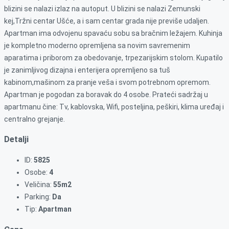
blizini se nalazi izlaz na autoput. U blizini se nalazi Zemunski
kej,Tržni centar Ušće, a i sam centar grada nije previše udaljen.
Apartman ima odvojenu spavaću sobu sa bračnim ležajem. Kuhinja
je kompletno moderno opremljena sa novim savremenim
aparatima i priborom za obedovanje, trpezarijskim stolom. Kupatilo
je zanimljivog dizajna i enterijera opremljeno sa tuš
kabinom,mašinom za pranje veša i svom potrebnom opremom.
Apartman je pogodan za boravak do 4 osobe. Prateći sadržaj u
apartmanu čine: Tv, kablovska, Wifi, posteljina, peškiri, klima uređaj i
centralno grejanje.
Detalji
ID:
5825
Osobe:
4
Veličina:
55m2
Parking:
Da
Tip:
Apartman