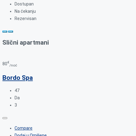
Dostupan
Na ćekanju
Rezervisan
Slični apartmani
€
80
/noć
Bordo Spa
47
Da
3
Compare
Dodaj u Omiljene