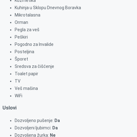
Kozmetika
Kuhinja u Sklopu Dnevnog Boravka
Mikrotalasna
Orman
Pegla za veš
Peškiri
Pogodno za Invalide
Posteljina
Šporet
Sredsva za čišćenje
Toalet papir
TV
Veš mašina
WiFi
Uslovi
Dozvoljeno pušenje:
Da
Dozvoljeni ljubimci:
Da
Dozvoljena žurka:
Ne