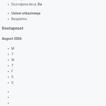
Dozvoljena deca:
Da
Uslovi otkazivanja
Besplatno
Dostupnost
August
2026
M
T
W
T
F
S
S