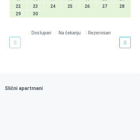
22
23
24
25
26
27
28
29
30
Dostupan
Na ćekanju
Rezervisan
€
50
/noć
Cosmos
Slični apartmani
35m2
Da
2