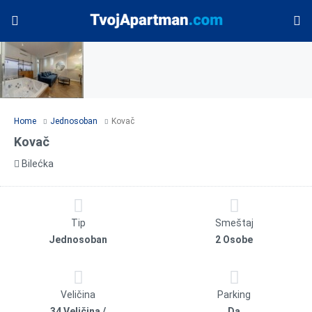
Home
Jednosoban
Kovač
Kovač
Bilećka
Tip
Smeštaj
Jednosoban
2 Osobe
Veličina
Parking
34 Veličina /
Da