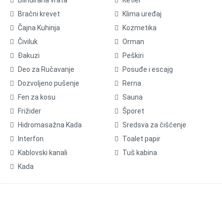
Bračni krevet
Klima uređaj
Čajna Kuhinja
Kozmetika
Čiviluk
Orman
Đakuzi
Peškiri
Deo za Ručavanje
Posuđe i escajg
Dozvoljeno pušenje
Rerna
Fen za kosu
Sauna
Frižider
Šporet
Hidromasažna Kada
Sredsva za čišćenje
Interfon
Toalet papir
Kablovski kanali
Tuš kabina
Kada