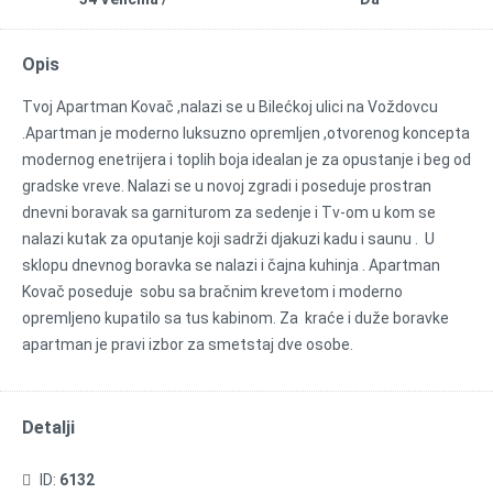
Opis
Tvoj Apartman Kovač ,nalazi se u Bilećkoj ulici na Voždovcu
.Apartman je moderno luksuzno opremljen ,otvorenog koncepta
modernog enetrijera i toplih boja idealan je za opustanje i beg od
gradske vreve. Nalazi se u novoj zgradi i poseduje prostran
dnevni boravak sa garniturom za sedenje i Tv-om u kom se
nalazi kutak za oputanje koji sadrži djakuzi kadu i saunu . U
sklopu dnevnog boravka se nalazi i čajna kuhinja . Apartman
Kovač poseduje sobu sa bračnim krevetom i moderno
opremljeno kupatilo sa tus kabinom. Za kraće i duže boravke
apartman je pravi izbor za smetstaj dve osobe.
Detalji
ID:
6132