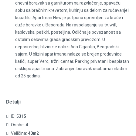
dnevni boravak sa garniturom na razvlačenje, spavaću
sobu sa bračnim krevetom, kuhinju sa delom za ručavanje i
kupatilo. Apartman New je potpuno opremljen za kraće i
duže boravke u Beogradu. Na raspolaganju su tv, wifi,
kablovska, peškiri, posteljina. Odlična je povezanost sa
ostalim delovima grada gradskim prevozom. U
neposrednoj blizini se nalazi Ada Ciganlija, Beogradski
sajam. U blizini apartmana nalaze se brojen prodavnice,
kafići, super Vero, tržni centar. Parking privatan i besplatan
u sklopu apartmana. Zabranjen boravak osobama mlađim
od 25 godina.
Detalji
ID:
5315
Osobe:
4
Veličina:
40m2