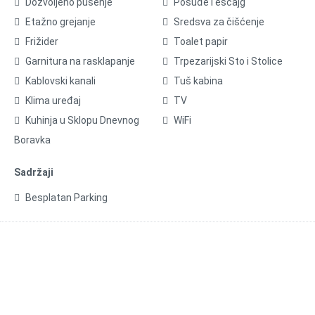
Dozvoljeno pušenje
Posuđe i escajg
Etažno grejanje
Sredsva za čišćenje
Frižider
Toalet papir
Garnitura na rasklapanje
Trpezarijski Sto i Stolice
Kablovski kanali
Tuš kabina
Klima uređaj
TV
Kuhinja u Sklopu Dnevnog
WiFi
Boravka
Sadržaji
Besplatan Parking