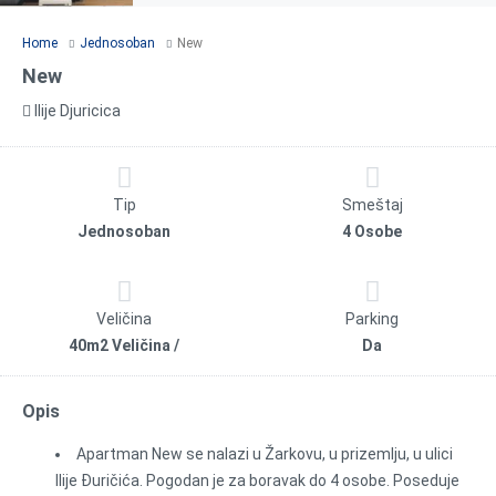
Home
Jednosoban
New
New
Ilije Djuricica
Tip
Smeštaj
Jednosoban
4 Osobe
Veličina
Parking
40m2 Veličina /
Da
Opis
Apartman New se nalazi u Žarkovu, u prizemlju, u ulici
Ilije Đuričića. Pogodan je za boravak do 4 osobe. Poseduje