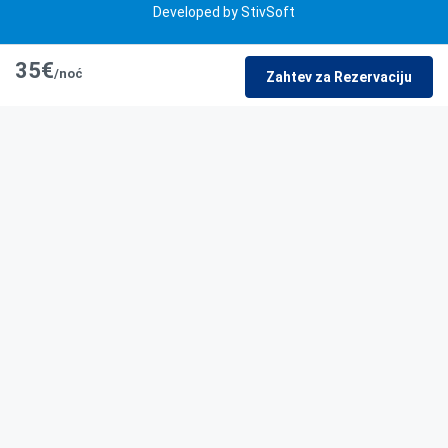
Developed by StivSoft
35€
/noć
Zahtev za Rezervaciju