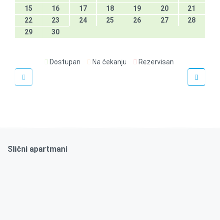
15
16
17
18
19
20
21
22
23
24
25
26
27
28
29
30
Dostupan
Na ćekanju
Rezervisan
€
70
/noć
Toplička
Slični apartmani
50m2
Da
2