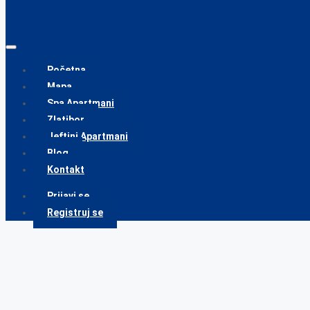
Početna
Mapa
Spa Apartmani
Zlatibor
Jeftini Apartmani
Blog
Kontakt
Prijavi se
Registruj se