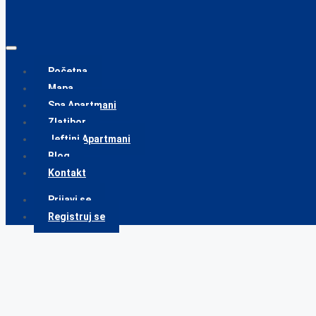
Početna
Mapa
Spa Apartmani
Zlatibor
Jeftini Apartmani
Blog
Kontakt
Prijavi se
Registruj se