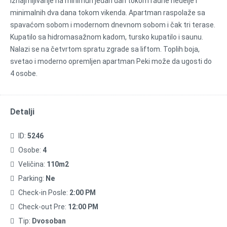
iznajmljivanje na minimun jedan dan tokom radne nedelje i
minimalnih dva dana tokom vikenda. Apartman raspolaže sa
spavaćom sobom i modernom dnevnom sobom i čak tri terase.
Kupatilo sa hidromasažnom kadom, tursko kupatilo i saunu.
Nalazi se na četvrtom spratu zgrade sa liftom. Toplih boja,
svetao i moderno opremljen apartman Peki može da ugosti do
4 osobe.
Detalji
ID:
5246
Osobe:
4
Veličina:
110m2
Parking:
Ne
Check-in Posle:
2:00 PM
Check-out Pre:
12:00 PM
Tip:
Dvosoban