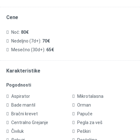
Cene
Noć:
80€
Nedeljno (7d+):
70€
Mesečno (30d+):
65€
Karakteristike
Pogodnosti
Aspirator
Mikrotalasna
Bade mantil
Orman
Bračni krevet
Papuče
Centralno Grejanje
Pegla za veš
Čiviluk
Peškiri
Đakuzi
Posteljina