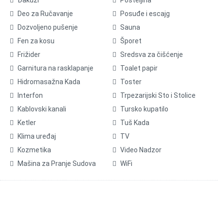
Deo za Ručavanje
Posuđe i escajg
Dozvoljeno pušenje
Sauna
Fen za kosu
Šporet
Frižider
Sredsva za čišćenje
Garnitura na rasklapanje
Toalet papir
Hidromasažna Kada
Toster
Interfon
Trpezarijski Sto i Stolice
Kablovski kanali
Tursko kupatilo
Ketler
Tuš Kada
Klima uređaj
TV
Kozmetika
Video Nadzor
Mašina za Pranje Sudova
WiFi