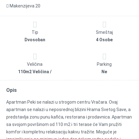
Makenzijeva 20
Tip
Smeštaj
Dvosoban
4 Osobe
Veličina
Parking
110m2 Veličina /
Ne
Opis
Apartman Peki se nalazi u strogom centru Vračara. Ovaj
apartman se nalazi u neposrednoj blizini Hrama Svetog Save, a
predstavlja zonu punu kafića, restorana i prodavnica. Apartman
sa svojom površinom od 110 m2 i tri terase će Vam pružiti
komfor i kompletnu relaksaciju kakvu tražite. Moguće je