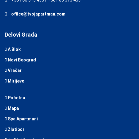
+381 66 313 433 / +381 63 313 433
office@tvojapartman.com
Delovi Grada
A Blok
Novi Beograd
Vračar
Mirijevo
Početna
Mapa
Spa Apartmani
Zlatibor