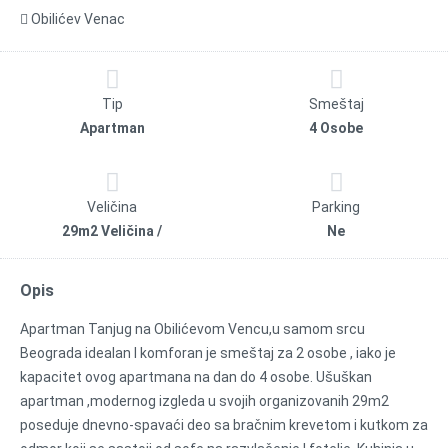
Obilićev Venac
Tip
Smeštaj
Apartman
4 Osobe
Veličina
Parking
29m2 Veličina /
Ne
Opis
Apartman Tanjug na Obilićevom Vencu,u samom srcu
Beograda idealan I komforan je smeštaj za 2 osobe , iako je
kapacitet ovog apartmana na dan do 4 osobe. Ušuškan
apartman ,modernog izgleda u svojih organizovanih 29m2
poseduje dnevno-spavaći deo sa bračnim krevetom i kutkom za