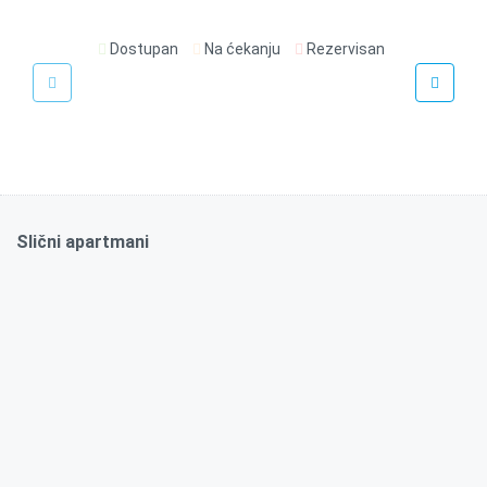
Dostupan
Na ćekanju
Rezervisan
€
100
/noć
Madmoiselle
Slični apartmani
45m2
Da
2