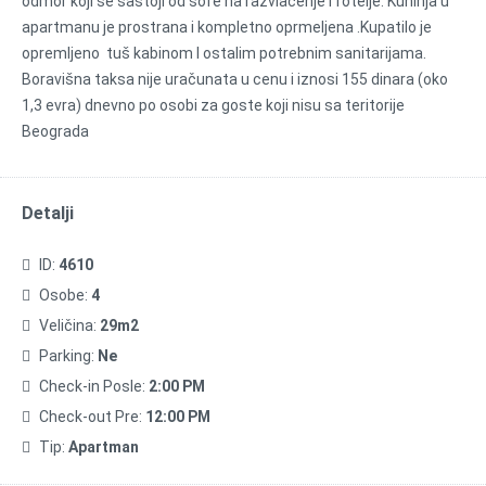
odmor koji se sastoji od sofe na razvlačenje I fotelje. Kuhinja u
apartmanu je prostrana i kompletno oprmeljena .Kupatilo je
opremljeno tuš kabinom I ostalim potrebnim sanitarijama.
Boravišna taksa nije uračunata u cenu i iznosi 155 dinara (oko
1,3 evra) dnevno po osobi za goste koji nisu sa teritorije
Beograda
Detalji
ID:
4610
Osobe:
4
Veličina:
29m2
Parking:
Ne
Check-in Posle:
2:00 PM
Check-out Pre:
12:00 PM
Tip:
Apartman