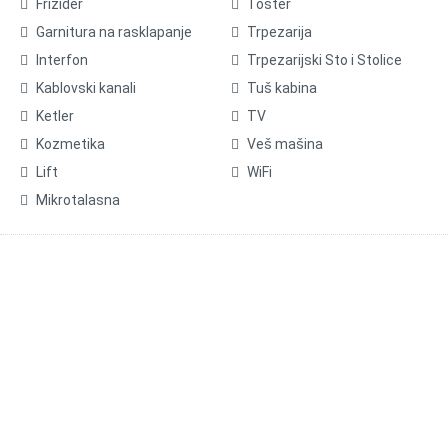
Frižider
Toster
Garnitura na rasklapanje
Trpezarija
Interfon
Trpezarijski Sto i Stolice
Kablovski kanali
Tuš kabina
Ketler
TV
Kozmetika
Veš mašina
Lift
WiFi
Mikrotalasna