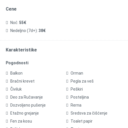
Cene
Noć:
55€
Nedeljno (7d+):
38€
Karakteristike
Pogodnosti
Balkon
Orman
Bračni krevet
Pegla za veš
Čiviluk
Peškiri
Deo za Ručavanje
Posteljina
Dozvoljeno pušenje
Rerna
Etažno grejanje
Sredsva za čišćenje
Fen za kosu
Toalet papir