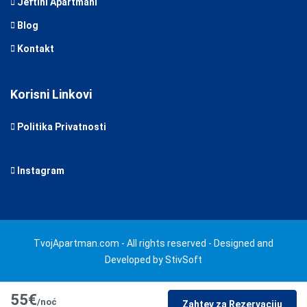
Jeftini Apartmani
Blog
Kontakt
Korisni Linkovi
Politika Privatnosti
Instagram
TvojApartman.com - All rights reserved - Designed and
Developed by StivSoft
55€
/noć
Zahtev za Rezervaciju