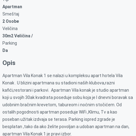
Apartman
Smeštaj
2 Osobe
Veličina
30m2 Veličina /
Parking
Da
Opis
Apartman Vila Konak 1 se nalazi u kompleksu apart hotela Vila
Konak . U blizini apartmana su stadioni naših klubova,razni
kafići,restorani i parkovi. Apartman Vila konak je studio apartman
koji u svojih 30ak kvadrata poseduje sobu koja je I dnevni boravak sa
udobnim bračnim krevetom, tabureom i noćnim stočićem. Od
ostalih pogodnosti apartman poseduje WiFi ,Klimu, Tv a kao
poseban užitak izdvaja se terasa. Parking ispred zgrade je
besplatan ,tako da ako želite povoljan a udoban apartman na dan,
apartman Vila Konak 1 je pravi izbor.