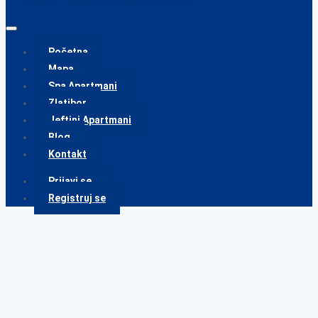
Početna
Mapa
Spa Apartmani
Zlatibor
Jeftini Apartmani
Blog
Kontakt
Prijavi se
Registruj se