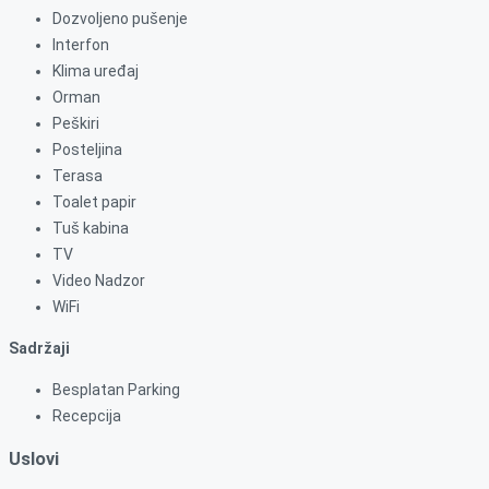
Dozvoljeno pušenje
Interfon
Klima uređaj
Orman
Peškiri
Posteljina
Terasa
Toalet papir
Tuš kabina
TV
Video Nadzor
WiFi
Sadržaji
Besplatan Parking
Recepcija
Uslovi