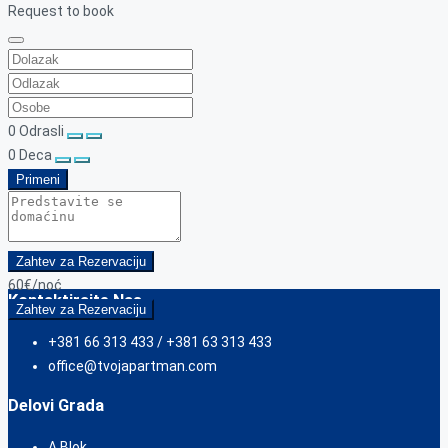
Request to book
0
Odrasli
0
Deca
Primeni
Zahtev za Rezervaciju
60€
/noć
Kontaktirajte Nas
Zahtev za Rezervaciju
+381 66 313 433 / +381 63 313 433
office@tvojapartman.com
Delovi Grada
A Blok