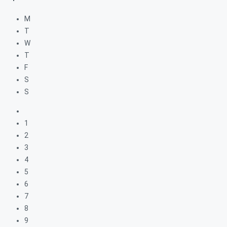
M
T
W
T
F
S
S
1
2
3
4
5
6
7
8
9