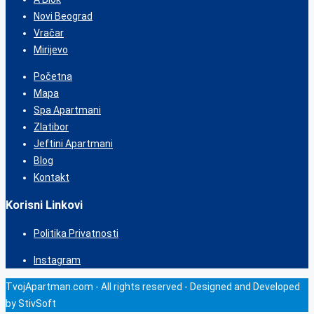
Novi Beograd
Vračar
Mirijevo
Početna
Mapa
Spa Apartmani
Zlatibor
Jeftini Apartmani
Blog
Kontakt
Korisni Linkovi
Politika Privatnosti
Instagram
TvojApartman.com - All rights reserved - Designed and Developed
by StivSoft