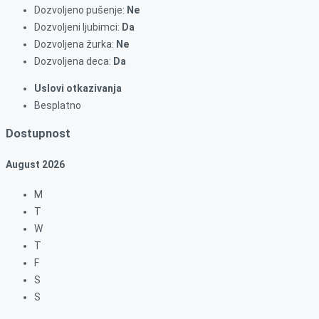
Dozvoljeno pušenje:
Ne
Dozvoljeni ljubimci:
Da
Dozvoljena žurka:
Ne
Dozvoljena deca:
Da
Uslovi otkazivanja
Besplatno
Dostupnost
August
2026
M
T
W
T
F
S
S