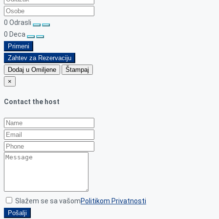
0
Odrasli
0
Deca
Primeni
Zahtev za Rezervaciju
Dodaj u Omiljene
Štampaj
×
Contact the host
Slažem se sa vašom
Politikom Privatnosti
Pošalji