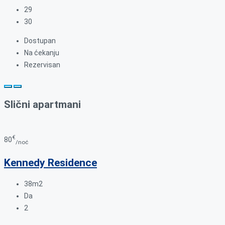
29
30
Dostupan
Na ćekanju
Rezervisan
Slični apartmani
€
80
/noć
Kennedy Residence
38m2
Da
2