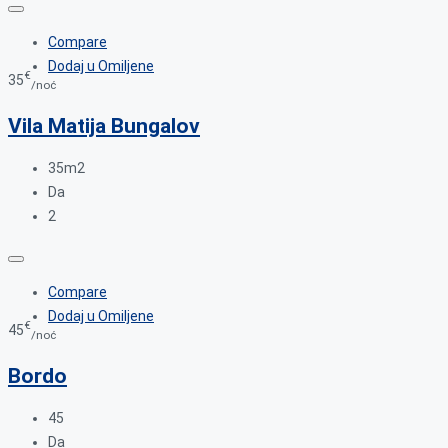
Compare
Dodaj u Omiljene
€
35
/noć
Vila Matija Bungalov
35m2
Da
2
Compare
Dodaj u Omiljene
€
45
/noć
Bordo
45
Da