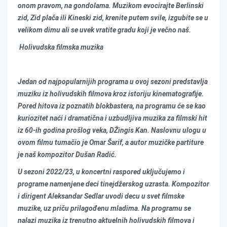
onom pravom, na gondolama. Muzikom evocirajte Berlinski
zid, Zid plača ili Kineski zid, krenite putem svile, izgubite se u
velikom dimu ali se uvek vratite gradu koji je večno naš.
Holivudska filmska muzika
Jedan od najpopularnijih programa u ovoj sezoni predstavlja
muziku iz holivudskih filmova kroz istoriju kinematografije.
Pored hitova iz poznatih blokbastera, na programu će se kao
kuriozitet naći i dramatična i uzbudljiva muzika za filmski hit
iz 60-ih godina prošlog veka, DŽingis Kan. Naslovnu ulogu u
ovom filmu tumačio je Omar Šarif, a autor muzičke partiture
je naš kompozitor Dušan Radić.
U sezoni 2022/23, u koncertni raspored uključujemo i
programe namenjene deci tinejdžerskog uzrasta. Kompozitor
i dirigent Aleksandar Sedlar uvodi decu u svet filmske
muzike, uz priču prilagođenu mladima. Na programu se
nalazi muzika iz trenutno aktuelnih holivudskih filmova i