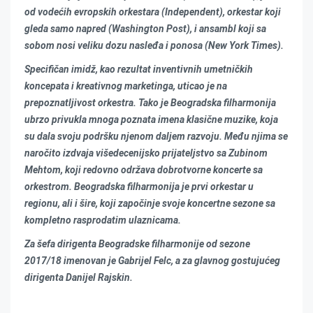
od vodećih evropskih orkestara (Independent), orkestar koji
gleda samo napred (Washington Post), i ansambl koji sa
sobom nosi veliku dozu nasleđa i ponosa (New York Times).
Specifičan imidž, kao rezultat inventivnih umetničkih
koncepata i kreativnog marketinga, uticao je na
prepoznatljivost orkestra. Tako je Beogradska filharmonija
ubrzo privukla mnoga poznata imena klasične muzike, koja
su dala svoju podršku njenom daljem razvoju. Među njima se
naročito izdvaja višedecenijsko prijateljstvo sa Zubinom
Mehtom, koji redovno održava dobrotvorne koncerte sa
orkestrom. Beogradska filharmonija je prvi orkestar u
regionu, ali i šire, koji započinje svoje koncertne sezone sa
kompletno rasprodatim ulaznicama.
Za šefa dirigenta Beogradske filharmonije od sezone
2017/18 imenovan je Gabrijel Felc, a za glavnog gostujućeg
dirigenta Danijel Rajskin.