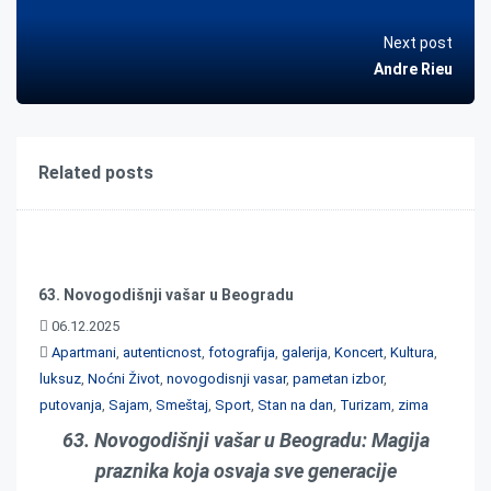
Next post
Andre Rieu
Related posts
63. Novogodišnji vašar u Beogradu
06.12.2025
Apartmani
,
autenticnost
,
fotografija
,
galerija
,
Koncert
,
Kultura
,
luksuz
,
Noćni Život
,
novogodisnji vasar
,
pametan izbor
,
putovanja
,
Sajam
,
Smeštaj
,
Sport
,
Stan na dan
,
Turizam
,
zima
63. Novogodišnji vašar u Beogradu: Magija
praznika koja osvaja sve generacije