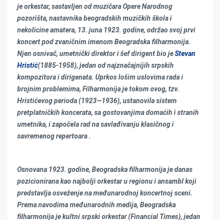
je orkestar, sastavljen od muzičara Opere Narodnog
pozorišta, nastavnika beogradskih muzičkih škola i
nekolicine amatera, 13. juna 1923. godine, održao svoj prvi
koncert pod zvaničnim imenom Beogradska filharmonija.
Njen osnivač, umetnički direktor i šef dirigent bio je
Stevan
Hristić
(1885-1958), jedan od najznačajnijih srpskih
kompozitora i dirigenata. Uprkos lošim uslovima rada i
brojnim problemima, Filharmonija je tokom ovog, tzv.
Hristićevog perioda (1923—1936), ustanovila sistem
pretplatničkih koncerata, sa gostovanjima domaćih i stranih
umetnika, i započela rad na savlađivanju klasičnog i
savremenog repertoara .
Osnovana 1923. godine, Beogradska filharmonija je danas
pozicionirana kao najbolji orkestar u regionu i ansambl koji
predstavlja osveženje na međunarodnoj koncertnoj sceni.
Prema navodima međunarodnih medija, Beogradska
filharmonija je kultni srpski orkestar (Financial Times), jedan