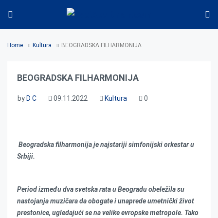
Home
Kultura
BEOGRADSKA FILHARMONIJA
BEOGRADSKA FILHARMONIJA
by
D C
09.11.2022
Kultura
0
Beogradska filharmonija je najstariji simfonijski orkestar u
Srbiji.
Period između dva svetska rata u Beogradu obeležila su
nastojanja muzičara da obogate i unaprede umetnički život
prestonice, ugledajući se na velike evropske metropole. Tako