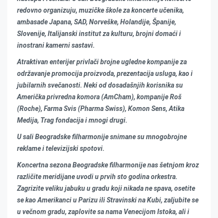
redovno organizuju, muzičke škole za koncerte učenika,
ambasade Japana, SAD, Norveške, Holandije, Španije,
Slovenije, Italijanski institut za kulturu, brojni domaći i
inostrani kamerni sastavi.
Atraktivan enterijer privlači brojne ugledne kompanije za
održavanje promocija proizvoda, prezentacija usluga, kao i
jubilarnih svečanosti. Neki od dosadašnjih korisnika su
Američka privredna komora (AmCham), kompanije Roš
(Roche), Farma Svis (Pharma Swiss), Komon Sens, Atika
Medija, Trag fondacija i mnogi drugi.
U sali Beogradske filharmonije snimane su mnogobrojne
reklame i televizijski spotovi.
Koncertna sezona Beogradske filharmonije nas šetnjom kroz
različite meridijane uvodi u prvih sto godina orkestra.
Zagrizite veliku jabuku u gradu koji nikada ne spava, osetite
se kao Amerikanci u Parizu ili Stravinski na Kubi, zalјubite se
u večnom gradu, zaplovite sa nama Venecijom Istoka, ali i