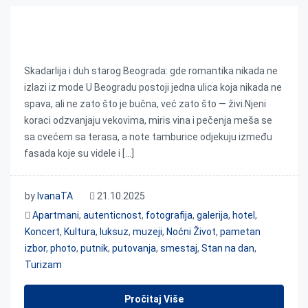
Skadarlija i duh starog Beograda
Skadarlija i duh starog Beograda: gde romantika nikada ne
izlazi iz mode U Beogradu postoji jedna ulica koja nikada ne
spava, ali ne zato što je bučna, već zato što — živi.Njeni
koraci odzvanjaju vekovima, miris vina i pečenja meša se
sa cvećem sa terasa, a note tamburice odjekuju između
fasada koje su videle i […]
by
IvanaTA
21.10.2025
Apartmani
,
autenticnost
,
fotografija
,
galerija
,
hotel
,
Koncert
,
Kultura
,
luksuz
,
muzeji
,
Noćni Život
,
pametan
izbor
,
photo
,
putnik
,
putovanja
,
smestaj
,
Stan na dan
,
Turizam
Pročitaj Više