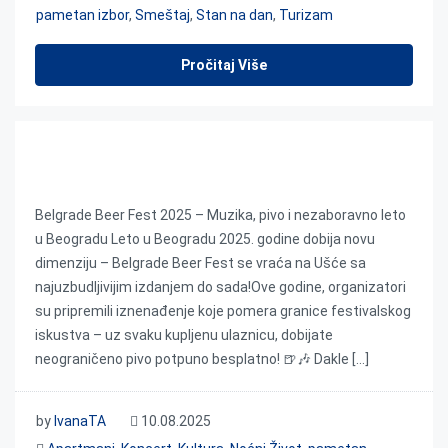
pametan izbor
,
Smeštaj
,
Stan na dan
,
Turizam
Pročitaj Više
Belgrade Beer Fest 2025
Belgrade Beer Fest 2025 – Muzika, pivo i nezaboravno leto
u Beogradu Leto u Beogradu 2025. godine dobija novu
dimenziju – Belgrade Beer Fest se vraća na Ušće sa
najuzbudljivijim izdanjem do sada!Ove godine, organizatori
su pripremili iznenađenje koje pomera granice festivalskog
iskustva – uz svaku kupljenu ulaznicu, dobijate
neograničeno pivo potpuno besplatno! 🍺🎶 Dakle […]
by
IvanaTA
10.08.2025