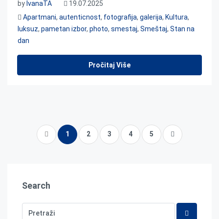
by
IvanaTA
19.07.2025
Apartmani
,
autenticnost
,
fotografija
,
galerija
,
Kultura
,
luksuz
,
pametan izbor
,
photo
,
smestaj
,
Smeštaj
,
Stan na
dan
Pročitaj Više
1
2
3
4
5
Search