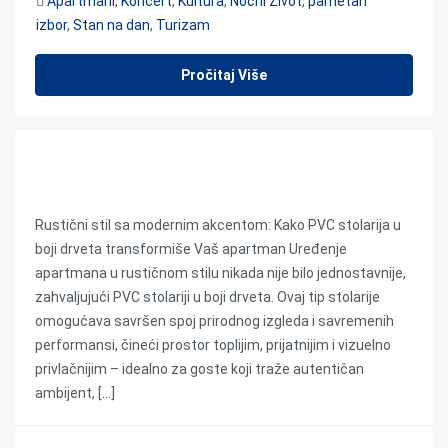
Apartmani
,
Koncert
,
Kultura
,
Noćni Život
,
pametan
izbor
,
Stan na dan
,
Turizam
Pročitaj Više
Rustični stil sa modernim akcentom
Rustični stil sa modernim akcentom: Kako PVC stolarija u
boji drveta transformiše Vaš apartman Uređenje
apartmana u rustičnom stilu nikada nije bilo jednostavnije,
zahvaljujući PVC stolariji u boji drveta. Ovaj tip stolarije
omogućava savršen spoj prirodnog izgleda i savremenih
performansi, čineći prostor toplijim, prijatnijim i vizuelno
privlačnijim – idealno za goste koji traže autentičan
ambijent, […]