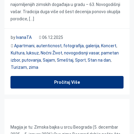
najomiljenijih zimskih događaja u gradu – 63. Novogodišnji
vašar. Tradicija duga više od šest decenija ponovo okuplja
porodice, […]
by
IvanaTA
06.12.2025
Apartmani
,
autenticnost
,
fotografija
,
galerija
,
Koncert
,
Kultura
,
luksuz
,
Noćni Život
,
novogodisnji vasar
,
pametan
izbor
,
putovanja
,
Sajam
,
Smeštaj
,
Sport
,
Stan na dan
,
Turizam
,
zima
Pročitaj Više
Zimska bajka u srcu Beograda
Magija je tu: Zimska bajka u srcu Beograda (5. decembar