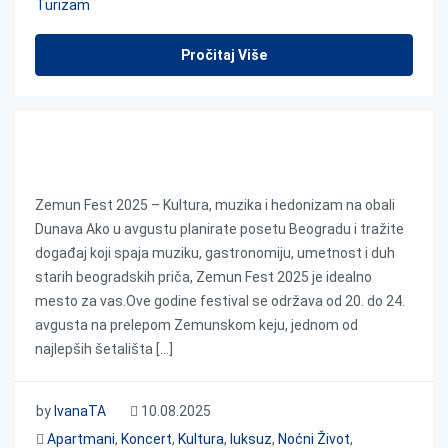
Turizam
Pročitaj Više
Zemun Fest 2025
Zemun Fest 2025 – Kultura, muzika i hedonizam na obali
Dunava Ako u avgustu planirate posetu Beogradu i tražite
događaj koji spaja muziku, gastronomiju, umetnost i duh
starih beogradskih priča, Zemun Fest 2025 je idealno
mesto za vas.Ove godine festival se održava od 20. do 24.
avgusta na prelepom Zemunskom keju, jednom od
najlepših šetališta […]
by
IvanaTA
10.08.2025
Apartmani
,
Koncert
,
Kultura
,
luksuz
,
Noćni Život
,