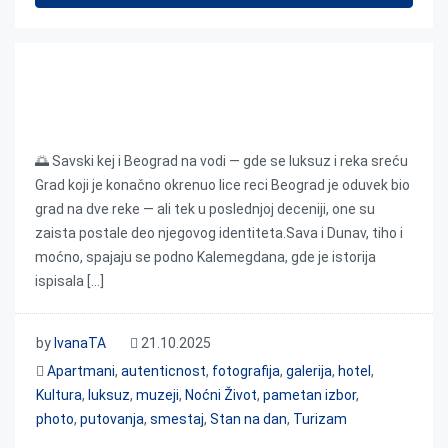
Savski kej i Beograd na vodi — gde se luksuz i
reka sreću
🌅 Savski kej i Beograd na vodi — gde se luksuz i reka sreću
Grad koji je konačno okrenuo lice reci Beograd je oduvek bio
grad na dve reke — ali tek u poslednjoj deceniji, one su
zaista postale deo njegovog identiteta.Sava i Dunav, tiho i
moćno, spajaju se podno Kalemegdana, gde je istorija
ispisala […]
by
IvanaTA
21.10.2025
Apartmani
,
autenticnost
,
fotografija
,
galerija
,
hotel
,
Kultura
,
luksuz
,
muzeji
,
Noćni Život
,
pametan izbor
,
photo
,
putovanja
,
smestaj
,
Stan na dan
,
Turizam