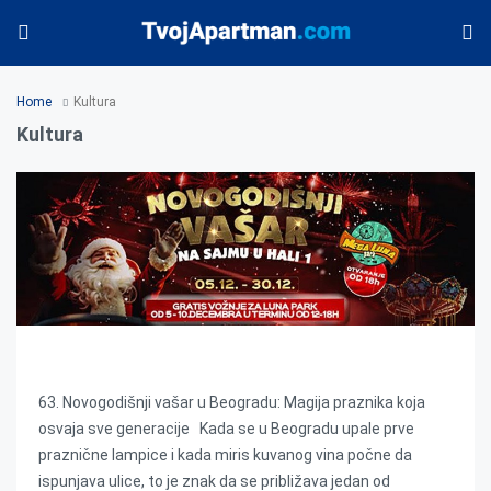
Home
Kultura
Kultura
63. Novogodišnji vašar u Beogradu
63. Novogodišnji vašar u Beogradu: Magija praznika koja
osvaja sve generacije Kada se u Beogradu upale prve
praznične lampice i kada miris kuvanog vina počne da
ispunjava ulice, to je znak da se približava jedan od