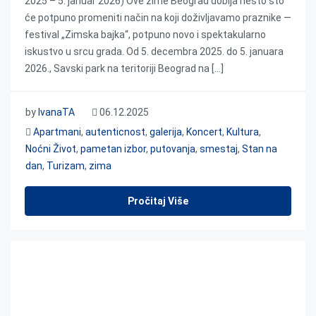
2025 – 5. januar 2026) Ove zime Beograd dobija nešto što
će potpuno promeniti način na koji doživljavamo praznike —
festival „Zimska bajka“, potpuno novo i spektakularno
iskustvo u srcu grada. Od 5. decembra 2025. do 5. januara
2026., Savski park na teritoriji Beograd na […]
by
IvanaTA
06.12.2025
Apartmani
,
autenticnost
,
galerija
,
Koncert
,
Kultura
,
Noćni Život
,
pametan izbor
,
putovanja
,
smestaj
,
Stan na
dan
,
Turizam
,
zima
Pročitaj Više
Wine Vision Open Balkan 2025 – Kad Beograd
postane prestonica vina