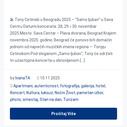
Tony Cetinski u Beogradu 2025 – “Samo ljubav” u
Sava Centru
🎤 Tony Cetinski u Beogradu 2025 – “Samo ljubav” u Sava
Centru Datumi koncerata: 28, 29. i 30. novembar
2025.Mesto: Sava Centar – Plava dvorana, Beograd Krajem
novembra 2025. godine, Beograd će ponovo biti domaćin
jednom od najvećih muzičkih imena regiona — Tonyju
Cetinskom.Pod sloganom „Samo ljubav“, Tony će održati
tri uzastopna koncerta u obnovljenom […]
by
IvanaTA
10.11.2025
Apartmani
,
autenticnost
,
fotografija
,
galerija
,
hotel
,
Koncert
,
Kultura
,
luksuz
,
Noćni Život
,
pametan izbor
,
photo
,
smestaj
,
Stan na dan
,
Turizam
Pročitaj Više