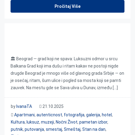
Pročitaj Više
Beograd — grad koji ne spava: Luksuzni odmor u
srcu Balkana
🏛️ Beograd — grad koji ne spava: Luksuzni odmor u srcu
Balkana Grad koji ima dušu i ritam kakav ne postoji nigde
drugde Beograd je mnogo više od glavnog grada Srbije — on
je osećaj, ritam, šum ulice i pogled sa mosta koji se pamti
zauvek. Na mestu gde se Sava uliva u Dunav, između […]
by
IvanaTA
21.10.2025
Apartmani
,
autenticnost
,
fotografija
,
galerija
,
hotel
,
Kultura
,
luksuz
,
muzeji
,
Noćni Život
,
pametan izbor
,
putnik
,
putovanja
,
smestaj
,
Smeštaj
,
Stan na dan
,