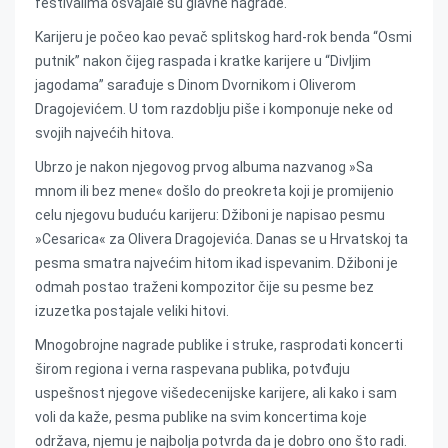
festivalima osvajale su glavne nagrade.
Karijeru je počeo kao pevač splitskog hard-rok benda “Osmi
putnik” nakon čijeg raspada i kratke karijere u “Divljim
jagodama” sarađuje s Dinom Dvornikom i Oliverom
Dragojevićem. U tom razdoblju piše i komponuje neke od
svojih najvećih hitova.
Ubrzo je nakon njegovog prvog albuma nazvanog »Sa
mnom ili bez mene« došlo do preokreta koji je promijenio
celu njegovu buduću karijeru: Džiboni je napisao pesmu
»Cesarica« za Olivera Dragojevića. Danas se u Hrvatskoj ta
pesma smatra najvećim hitom ikad ispevanim. Džiboni je
odmah postao traženi kompozitor čije su pesme bez
izuzetka postajale veliki hitovi.
Mnogobrojne nagrade publike i struke, rasprodati koncerti
širom regiona i verna raspevana publika, potvđuju
uspešnost njegove višedecenijske karijere, ali kako i sam
voli da kaže, pesma publike na svim koncertima koje
održava, njemu je najbolja potvrda da je dobro ono što radi.