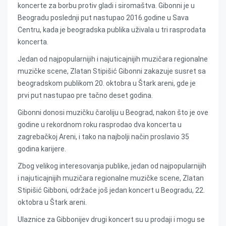
koncerte za borbu protiv gladi i siromaštva. Gibonni je u
Beogradu poslednji put nastupao 2016.godine u Sava
Centru, kada je beogradska publika uživala u tri rasprodata
koncerta.
Jedan od najpopularnijih i najuticajnijih muzičara regionalne
muzičke scene, Zlatan Stipišić Gibonni zakazuje susret sa
beogradskom publikom 20. oktobra u Štark areni, gde je
prvi put nastupao pre tačno deset godina.
Gibonni donosi muzičku čaroliju u Beograd, nakon što je ove
godine u rekordnom roku rasprodao dva koncerta u
zagrebačkoj Areni, i tako na najbolji način proslavio 35
godina karijere.
Zbog velikog interesovanja publike, jedan od najpopularnijih
i najuticajnijih muzičara regionalne muzičke scene, Zlatan
Stipišić Gibboni, održaće još jedan koncert u Beogradu, 22.
oktobra u Štark areni.
Ulaznice za Gibbonijev drugi koncert su u prodaji i mogu se