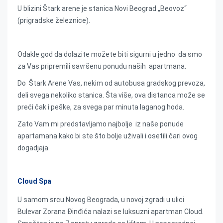
U blizini Štark arene je stanica Novi Beograd „Beovoz“
(prigradske železnice).
Odakle god da dolazite možete biti sigurni u jedno da smo
za Vas pripremili savršenu ponudu naših apartmana.
Do Štark Arene Vas, nekim od autobusa gradskog prevoza,
deli svega nekoliko stanica. Šta više, ova distanca može se
preći čak i peške, za svega par minuta laganog hoda.
Zato Vam mi predstavljamo najbolje iz naše ponude
apartamana kako bi ste što bolje uživali i osetili čari ovog
dogadjaja.
Cloud Spa
U samom srcu Novog Beograda, u novoj zgradi u ulici
Bulevar Zorana Đinđića nalazi se luksuzni apartman Cloud.