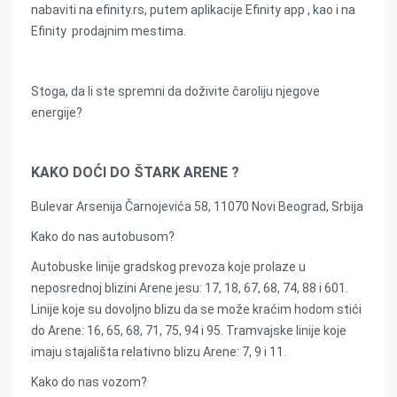
nabaviti na efinity.rs, putem aplikacije Efinity app , kao i na
Efinity prodajnim mestima.
Stoga, da li ste spremni da doživite čaroliju njegove
energije?
KAKO DOĆI DO ŠTARK ARENE ?
Bulevar Arsenija Čarnojevića 58, 11070 Novi Beograd, Srbija
Kako do nas autobusom?
Autobuske linije gradskog prevoza koje prolaze u
neposrednoj blizini Arene jesu: 17, 18, 67, 68, 74, 88 i 601.
Linije koje su dovoljno blizu da se može kraćim hodom stići
do Arene: 16, 65, 68, 71, 75, 94 i 95. Tramvajske linije koje
imaju stajališta relativno blizu Arene: 7, 9 i 11.
Kako do nas vozom?