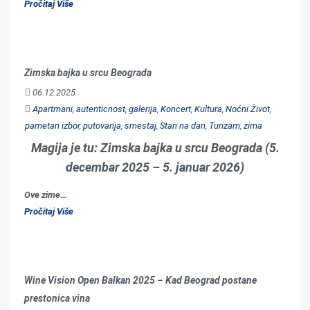
Pročitaj Više
Zimska bajka u srcu Beograda
06.12.2025
Apartmani
,
autenticnost
,
galerija
,
Koncert
,
Kultura
,
Noćni Život
,
pametan izbor
,
putovanja
,
smestaj
,
Stan na dan
,
Turizam
,
zima
Magija je tu: Zimska bajka u srcu Beograda (5.
decembar 2025 – 5. januar 2026)
Ove zime…
Pročitaj Više
Wine Vision Open Balkan 2025 – Kad Beograd postane
prestonica vina