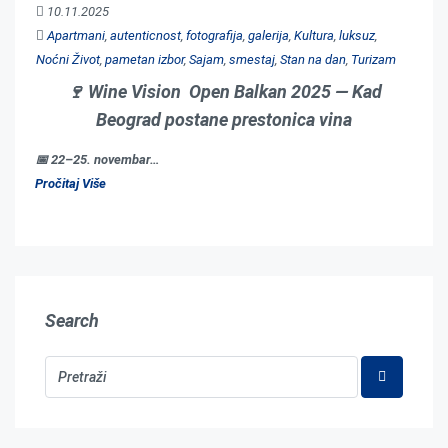
10.11.2025
Apartmani
,
autenticnost
,
fotografija
,
galerija
,
Kultura
,
luksuz
,
Noćni Život
,
pametan izbor
,
Sajam
,
smestaj
,
Stan na dan
,
Turizam
🍷
Wine Vision Open Balkan 2025 — Kad
Beograd postane prestonica vina
📅 22–25. novembar…
Pročitaj Više
Search