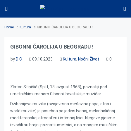
Home
Kultura
GIBONNI ČAROLIJA U BEOGRADU !
GIBONNI ČAROLIJA U BEOGRADU !
by
D C
09.10.2023
Kultura
,
Noćni Život
0
Zlatan Stipišić (Split, 13. avgust 1968), poznatiji pod
umetničkim imenom Gibonni hrvatski je muzičar.
Džibonijeva muzika (svojevrsna mešavina popa, etno i
world muzike) je posebna po jedinstvenoj, melanholičnoj
mediteranskoj atmosferi i intimnoj lirici. Njegove pjesme
izvodili su brojni poznati umetnici, a na mnogim muzičkim