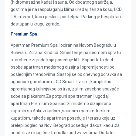
(hidromasažna kada) i sauna. Od dodatnog sadržaja,
gostima je na raspolaganju klima uređaj, fen za kosu, LCD
TV, internet, kao i peškiri i posteljina. Parking je besplatan i
dostupan u krugu zgrade.
Premium Spa
Apartman Premium Spa, lociran na Novom Beogradu u
Bulevaru Zorana Đinđića. Smešten je na sedmom spratu
stambene zgrade koja poseduje lift . Kapaciteta do 4
osobe,apartman modernog dizajna I opremljenosti po
poslednjim trendovima .Sastoji se od dnevnog boravka sa
ugaonom garniturom ,LCD Smart Tv-om ,kompletno
opremljenog kuhinjskog ostrva, zatim zasebne spavaće
sobe sa plakarom.Za potpuni spa tretman I ugođaj
apartman Premium Spa sadrži moderno dizajnirano
kupatilo sa đakuzi kadom ,saunom i parnim turskim
kupatilom, takođe apartman poseduje i terasu koja uz
prelepi pogled na Novi Beograd poseduje đakuzi kadu ,za
neodoljive i magične trenutke pod zvezdama. Dodatni