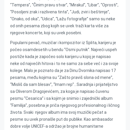
“Tempera”, “Činim pravu stvar”, “Mirakul”, “Libar”, “Oprosti”,
“Posoljeni zrak i razlivena tinta”, “Judi, zviri i beštimje”,
“Onako, od oka”, “Udica”, “Lažu fotografije” samo su neke
od onih pesama zbog kojih se uvek traži karta više za
njegove koncerte, koji su uvek posebni.
Popularni pevač, muzičar i kompozitor iz Splita, karijeru je
počeo osamdesetih u bendu “Osmi putnik”. Najveći uspeh
postiže kada je započeo solo karijeru u kojoj je napisao
neke od najvećih hitova i to ne samo za sebe već i za svoje
kolege. Malo je poznato da je za Dinu Dvornika napisao 17
pesama, među kojima su “Zašto praviš slona od mene”,
“Misliš da sam blesav”, “Imam rep”…Saradnja i prijateljstvo
sa Oliverom Dragojevićem, za koga je napisao čuvenu
pesmu “Cesarica” i sa kojim je snimio i zajednički album
“Familija”, posebna je priča njegovog profesionalnog i ličnog
života. Svaki njegov album ima svoj muzički pečat a
pesme su uvek pronašle put do publike. Kao ambasador
dobre volje UNICEF-a održao je brojne humanitarne