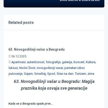
Related posts
63. Novogodišnji vašar u Beogradu
06.12.2025
Apartmani
,
autenticnost
,
fotografija
,
galerija
,
Koncert
,
Kultura
,
luksuz
,
Noćni Život
,
novogodisnji vasar
,
pametan izbor
,
putovanja
,
Sajam
,
Smeštaj
,
Sport
,
Stan na dan
,
Turizam
,
zima
63. Novogodišnji vašar u Beogradu: Magija
praznika koja osvaja sve generacije
Kada se u Beogradu upale prve…