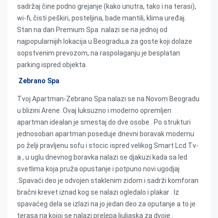
sadržaj čine podno grejanje (kako unutra, tako i na terasi),
wi-fi, čisti peškiri, posteljina, bade mantili, klima uređaj.
Stan na dan Premium Spa nalazi se na jednoj od
najpopularnijih lokacija u Beogradu,a za goste koji dolaze
sopstvenim prevozom, na raspolaganju je besplatan
parking ispred objekta.
Zebrano Spa
Tvoj Apartman-Zebrano Spa nalazi se na Novom Beogradu
u blizini Arene .Ovaj luksuzno i moderno opremljen
apartman idealan je smestaj do dve osobe . Po strukturi
jednosoban apartman poseduje dnevni boravak modernu
po želji pravljenu sofu i stocic ispred velikog Smart Lcd Tv-
a , u uglu dnevnog boravka nalazi se djakuzi kada sa led
svetlima koja pruža opustanje i potpuno novi ugodjaj
.Spavaći deo je odvojen staklenim zidom i sadrži komforan
bračni krevet iznad kog se nalazi ogledalo i plakar . Iz
spavaćeg dela se izlazi na jo jedan deo za oputanje a to je
terasa na kojoj se nalazi prelepa ljuljaska za dvoje .