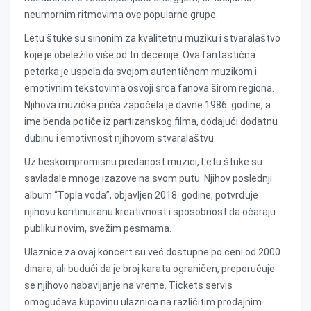
neumornim ritmovima ove popularne grupe.
Letu štuke su sinonim za kvalitetnu muziku i stvaralaštvo
koje je obeležilo više od tri decenije. Ova fantastična
petorka je uspela da svojom autentičnom muzikom i
emotivnim tekstovima osvoji srca fanova širom regiona.
Njihova muzička priča započela je davne 1986. godine, a
ime benda potiče iz partizanskog filma, dodajući dodatnu
dubinu i emotivnost njihovom stvaralaštvu.
Uz beskompromisnu predanost muzici, Letu štuke su
savladale mnoge izazove na svom putu. Njihov poslednji
album “Topla voda”, objavljen 2018. godine, potvrđuje
njihovu kontinuiranu kreativnost i sposobnost da očaraju
publiku novim, svežim pesmama.
Ulaznice za ovaj koncert su već dostupne po ceni od 2000
dinara, ali budući da je broj karata ograničen, preporučuje
se njihovo nabavljanje na vreme. Tickets servis
omogućava kupovinu ulaznica na različitim prodajnim