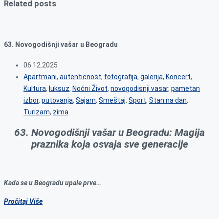
Related posts
63. Novogodišnji vašar u Beogradu
06.12.2025
Apartmani
,
autenticnost
,
fotografija
,
galerija
,
Koncert
,
Kultura
,
luksuz
,
Noćni Život
,
novogodisnji vasar
,
pametan
izbor
,
putovanja
,
Sajam
,
Smeštaj
,
Sport
,
Stan na dan
,
Turizam
,
zima
63. Novogodišnji vašar u Beogradu: Magija
praznika koja osvaja sve generacije
Kada se u Beogradu upale prve…
Pročitaj Više