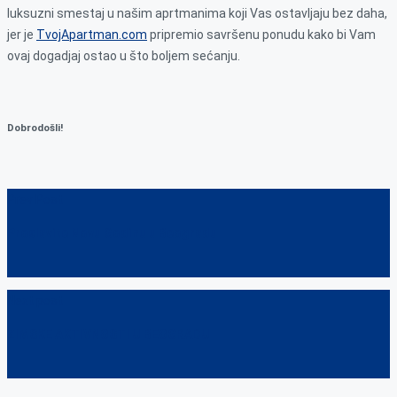
luksuzni smestaj u našim aprtmanima koji Vas ostavljaju bez daha,
jer je
TvojApartman.com
pripremio savršenu ponudu kako bi Vam
ovaj dogadjaj ostao u što boljem sećanju.
Dobrodošli!
Prev Post
Proslavite Novu Godinu u Beogradu
Next post
ZIMSKE AKTIVNOSTI U BEOGRADU