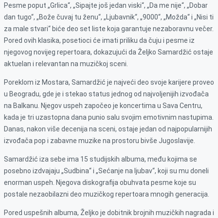
Pesme poput „Grlica“, „Sipajte još jedan viski“, „Da me nije“, „Dobar
dan tugo“, „Bože čuvaj tu ženu“, „Ljubavnik“, „9000“, „Možda“ i „Nisi ti
za male stvari“ biće deo set liste koja garantuje nezaboravnu večer.
Pored ovih klasika, posetioci će imati priliku da čuju i pesme iz
njegovog novijeg repertoara, dokazujući da Željko Samardžić ostaje
aktuelan i relevantan na muzičkoj sceni.
Poreklom iz Mostara, Samardžić je najveći deo svoje karijere proveo
u Beogradu, gde je i stekao status jednog od najvoljenijih izvođača
na Balkanu. Njegov uspeh započeo je koncertima u Sava Centru,
kada je tri uzastopna dana punio salu svojim emotivnim nastupima.
Danas, nakon više decenija na sceni, ostaje jedan od najpopularnijih
izvođača pop i zabavne muzike na prostoru bivše Jugoslavije.
Samardžić iza sebe ima 15 studijskih albuma, među kojima se
posebno izdvajaju „Sudbina“ i „Sećanje na ljubav“, koji su mu doneli
enorman uspeh. Njegova diskografija obuhvata pesme koje su
postale nezaobilazni deo muzičkog repertoara mnogih generacija.
Pored uspešnih albuma, Željko je dobitnik brojnih muzičkih nagrada i