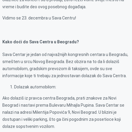
vreme i budite deo ovog posebnog događaja.
Vidimo se 23. decembra u Sava Centru!
Kako doći do Sava Centra u Beogradu?
Sava Centar je jedan od najvažnijih kongresnih centara u Beogradu,
smešten u srcu Novog Beograda. Bez obzira na to da li dolaziš
automobilom, gradskim prevozom ili taksijem, ovde su sve
informacije koje ti trebaju za jednostavan dolazak do Sava Centra.
Dolazak automobilom:
Ako dolaziš iz pravca centra Beograda, prati znakove za Novi
Beograd i nastavi prema Bulevaru Mihajla Pupina. Sava Centar se
nalazi na adresi Milentija Popovića 9, Novi Beograd. U blizini je
dostupan i veliki parking, što ga čini pogodnim za posetioce koji
dolaze sopstvenim vozilom.