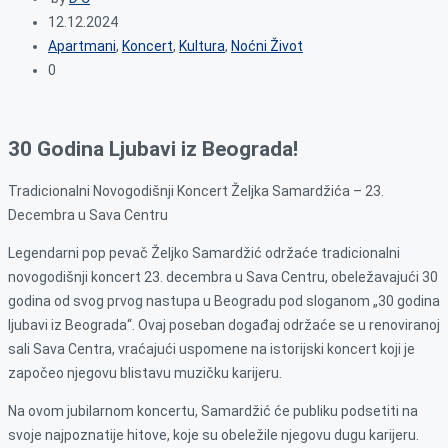
12.12.2024
Apartmani
,
Koncert
,
Kultura
,
Noćni Život
0
30 Godina Ljubavi iz Beograda!
Tradicionalni Novogodišnji Koncert Željka Samardžića – 23.
Decembra u Sava Centru
Legendarni pop pevač Željko Samardžić održaće tradicionalni
novogodišnji koncert 23. decembra u Sava Centru, obeležavajući 30
godina od svog prvog nastupa u Beogradu pod sloganom „30 godina
ljubavi iz Beograda“. Ovaj poseban događaj održaće se u renoviranoj
sali Sava Centra, vraćajući uspomene na istorijski koncert koji je
započeo njegovu blistavu muzičku karijeru.
Na ovom jubilarnom koncertu, Samardžić će publiku podsetiti na
svoje najpoznatije hitove, koje su obeležile njegovu dugu karijeru.