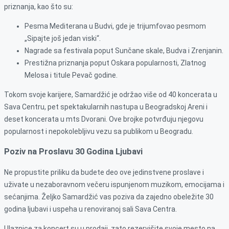
priznanja, kao što su:
Pesma Mediterana u Budvi, gde je trijumfovao pesmom
„Sipajte još jedan viski“.
Nagrade sa festivala poput Sunčane skale, Budva i Zrenjanin.
Prestižna priznanja poput Oskara popularnosti, Zlatnog
Melosa i titule Pevač godine.
Tokom svoje karijere, Samardžić je održao više od 40 koncerata u
Sava Centru, pet spektakularnih nastupa u Beogradskoj Areni i
deset koncerata u mts Dvorani. Ove brojke potvrđuju njegovu
popularnost i nepokolebljivu vezu sa publikom u Beogradu.
Poziv na Proslavu 30 Godina Ljubavi
Ne propustite priliku da budete deo ove jedinstvene proslave i
uživate u nezaboravnom večeru ispunjenom muzikom, emocijama i
sećanjima. Željko Samardžić vas poziva da zajedno obeležite 30
godina ljubavi i uspeha u renoviranoj sali Sava Centra.
Ulaznice za koncert su u prodaji, zato rezervišite svoje mesto na