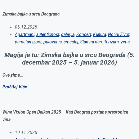
Zimska bajka u srcu Beograda
06.12.2025
Apartmani
,
autenticnost
,
galerija
,
Koncert
,
Kultura
,
Noćni Život
,
pametan izbor
,
putovanja
,
smestaj
,
Stan na dan
,
Turizam
,
zima
Magija je tu: Zimska bajka u srcu Beograda (5.
decembar 2025 – 5. januar 2026)
Ove zime…
Pročitaj Više
Wine Vision Open Balkan 2025 – Kad Beograd postane prestonica
vina
10.11.2025