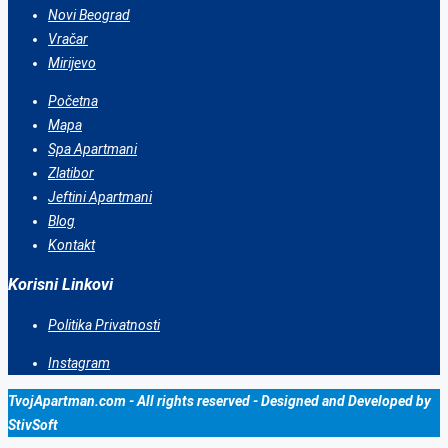
Novi Beograd
Vračar
Mirijevo
Početna
Mapa
Spa Apartmani
Zlatibor
Jeftini Apartmani
Blog
Kontakt
Korisni Linkovi
Politika Privatnosti
Instagram
TvojApartman.com - All rights reserved - Designed and Developed by
StivSoft