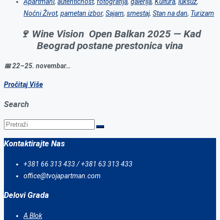
Apartmani
,
autenticnost
,
fotografija
,
galerija
,
Kultura
,
luksuz
,
Noćni Život
,
pametan izbor
,
Sajam
,
smestaj
,
Stan na dan
,
Turizam
🍷
Wine Vision Open Balkan 2025 — Kad
Beograd postane prestonica vina
📅 22–25. novembar…
Pročitaj Više
Search
Kontaktirajte Nas
+381 66 313 433 / +381 63 313 433
office@tvojapartman.com
Delovi Grada
A Blok