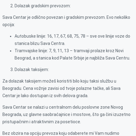
Dolazak gradskim prevozom:
Sava Centar je odlično povezan i gradskim prevozom. Evo nekoliko
opcija:
Autobuske linije: 16, 17, 67, 68, 75, 78 – sve ove linije voze do
stanica blizu Sava Centra.
Tramvajske linije: 7, 9, 11, 13 – tramvaji prolaze kroz Novi
Beograd, a stanica kod Palate Srbije je najbliža Sava Centru.
Dolazak taksijem:
Za dolazak taksijem možeš koristiti bilo koju taksi službu u
Beogradu. Cena vožnje zavisi od tvoje polazne tačke, ali Sava
Centar je lako dostupan iz svih delova grada.
Sava Centar se nalazi u centralnom delu poslovne zone Novog
Beograda, uz glavne saobraćajnice i mostove, što ga čini izuzetno
pristupačnim i atraktivnim za posetioce.
Bez obzira na opciju prevoza koju odaberete mi Vam nudimo