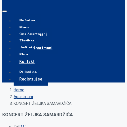
Početna
Mapa
Spa Apartmani
Zlatibor
Jeftini Apartmani
Blog
Kontakt
Prijavi se
Registruj se
Home
Apartmani
KONCERT ŽELJKA SAMARDŽIĆA
KONCERT ŽELJKA SAMARDŽIĆA
by
D C