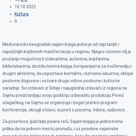
10.10.2022
Kultura
0
Međunarodni beogradski sajam knjiga jedna je od najstarijih i
najvažnijih književnih manifestacija u regionu. Njegov osnovni cilj je
pružanje mogućnosti izdavačima, autorima, knjižarima,
bibliotekarima, distributerima knjiga, kompanijama za multimediju i
drugim akterima, da uspostave kontakte, razmene iskustva, sklope
poslovne dogovore i ostvare druge vidove poslovne i kulturne
saradnje. Svi izdavači iz Srbije i najugledniji izdavači iz regiona na
Sajmu predstavljaju svoju godišnju izdavačku produkciju.Pored
izlagačkog, na Sajmu se organizuje i bogat prateći program:
konferencije, okrugli stolovi, susreti s piscima, tribine, radionice…
Za posetioce, ljubitelje pisane reči, Sajam knjiga je jedinstvena
prilika da na jednom mestu pronađu, i uz posebne sajamske
popuste kupe knjige koje ih zanimaju, kao i da upoznaju omiljene i