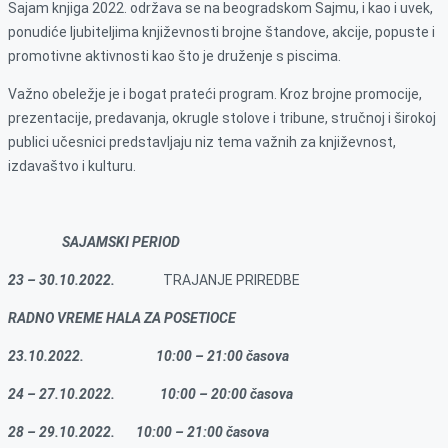
Sajam knjiga 2022. održava se na beogradskom Sajmu, i kao i uvek,
ponudiće ljubiteljima književnosti brojne štandove, akcije, popuste i
promotivne aktivnosti kao što je druženje s piscima.
Važno obeležje je i bogat prateći program. Kroz brojne promocije,
prezentacije, predavanja, okrugle stolove i tribune, stručnoj i širokoj
publici učesnici predstavljaju niz tema važnih za književnost,
izdavaštvo i kulturu.
SAJAMSKI PERIOD
23 – 30.10.2022.
TRAJANJE PRIREDBE
RADNO VREME HALA ZA POSETIOCE
23.10.2022.
10:00 – 21:00 časova
24 – 27.10.2022.
10:00 – 20:00 časova
28 – 29.10.2022.
10:00 – 21:00 časova