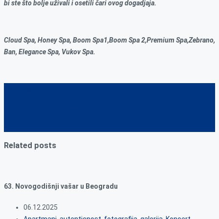
bi ste što bolje uživali i osetili čari ovog dogadjaja.
Cloud Spa, Honey Spa, Boom Spa1,Boom Spa 2,Premium Spa,Zebrano,
Ban, Elegance Spa, Vukov Spa.
Next post
KONCERT LARE FABIAN
Related posts
63. Novogodišnji vašar u Beogradu
06.12.2025
Apartmani
,
autenticnost
,
fotografija
,
galerija
,
Koncert
,