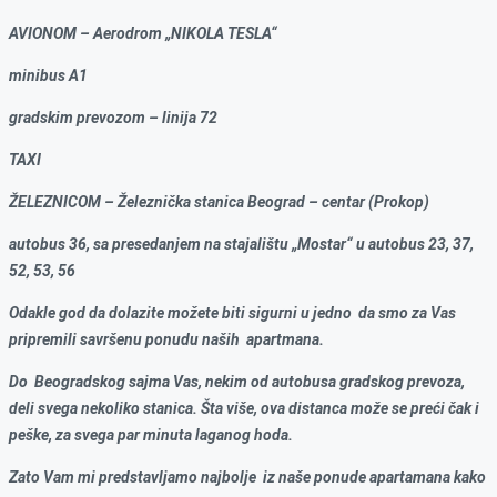
AVIONOM – Aerodrom „NIKOLA TESLA“
minibus A1
gradskim prevozom – linija 72
TAXI
ŽELEZNICOM – Železnička stanica Beograd – centar (Prokop)
autobus 36, sa presedanjem na stajalištu „Mostar“ u autobus 23, 37,
52, 53, 56
Odakle god da dolazite možete biti sigurni u jedno da smo za Vas
pripremili savršenu ponudu naših apartmana.
Do Beogradskog sajma Vas, nekim od autobusa gradskog prevoza,
deli svega nekoliko stanica. Šta više, ova distanca može se preći čak i
peške, za svega par minuta laganog hoda.
Zato Vam mi predstavljamo najbolje iz naše ponude apartamana kako