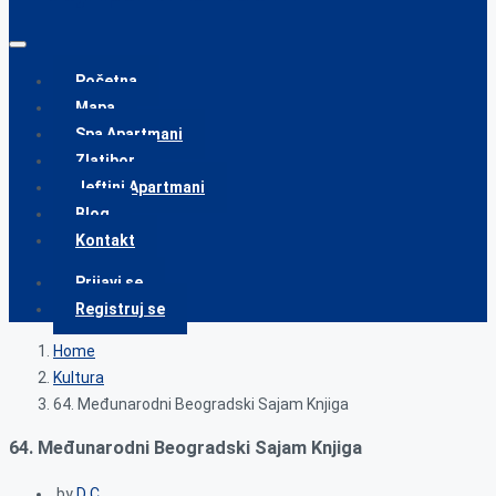
Početna
Mapa
Spa Apartmani
Zlatibor
Jeftini Apartmani
Blog
Kontakt
Prijavi se
Registruj se
Home
Kultura
64. Međunarodni Beogradski Sajam Knjiga
64. Međunarodni Beogradski Sajam Knjiga
by
D C