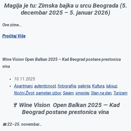
Magija je tu: Zimska bajka u srcu Beograda (5.
decembar 2025 – 5. januar 2026)
Ove zime…
Pročitaj Više
Wine Vision Open Balkan 2025 – Kad Beograd postane prestonica
vina
10.11.2025
Apartmani
,
autenticnost
,
fotografija
,
galerija
,
Kultura
,
luksuz
,
Noćni Život
,
pametan izbor
,
Sajam
,
smestaj
,
Stan na dan
,
Turizam
🍷
Wine Vision Open Balkan 2025 — Kad
Beograd postane prestonica vina
📅 22–25. novembar…