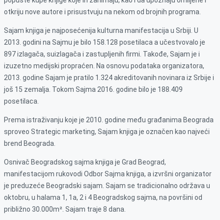
otkriju nove autore i prisustvuju na nekom od brojnih programa.
Sajam knjiga je najposećenija kulturna manifestacija u Srbiji. U
2013. godini na Sajmu je bilo 158.128 posetilaca a učestvovalo je
897 izlagača, suizlagača i zastupljenih firmi. Takođe, Sajam je i
izuzetno medijski propraćen. Na osnovu podataka organizatora,
2013. godine Sajam je pratilo 1.324 akreditovanih novinara iz Srbije i
još 15 zemalja. Tokom Sajma 2016. godine bilo je 188.409
posetilaca.
Prema istraživanju koje je 2010. godine među građanima Beograda
sproveo Strategic marketing, Sajam knjiga je označen kao najveći
brend Beograda.
Osnivač Beogradskog sajma knjiga je Grad Beograd,
manifestacijom rukovodi Odbor Sajma knjiga, a izvršni organizator
je preduzeće Beogradski sajam. Sajam se tradicionalno održava u
oktobru, u halama 1, 1a, 2 i 4 Beogradskog sajma, na površini od
približno 30.000m². Sajam traje 8 dana.