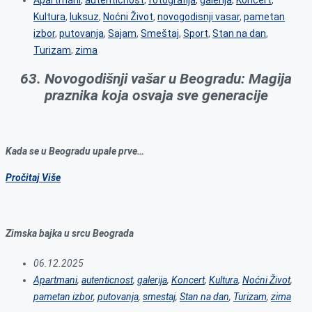
Kultura
,
luksuz
,
Noćni Život
,
novogodisnji vasar
,
pametan
izbor
,
putovanja
,
Sajam
,
Smeštaj
,
Sport
,
Stan na dan
,
Turizam
,
zima
63. Novogodišnji vašar u Beogradu: Magija
praznika koja osvaja sve generacije
Kada se u Beogradu upale prve…
Pročitaj Više
Zimska bajka u srcu Beograda
06.12.2025
Apartmani
,
autenticnost
,
galerija
,
Koncert
,
Kultura
,
Noćni Život
,
pametan izbor
,
putovanja
,
smestaj
,
Stan na dan
,
Turizam
,
zima