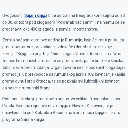
Ovogodišnji
Sajam knjiga
biće održan na Beogradskom sajmu od 23.
do 30. oktobra pod sloganom “Povratak napisanih”, i na njemu će se
predstaviti oko 400 izlagača iz zemlje i inostranstva.
Zemlja počasni gost ove godine je Rumunija, koja će imati priliku da
predstavi autore, prevodioce, izdavače i distributere iz svoje
zemlje. “Knjige za prijatelje” biće slogan štanda Rumunije a više od
trideset rumunskih autora će se predstaviti, pa će biti kako klasika,
tako i savremenih izdanja. Organizovaće se niz posebnih događaja i
promocija, uz prevodioce sa rumunskog jezika. Književnost je kapija
prema duhu i srcu čitaoca, te se pozivaju svi ljubitelji književnosti
da posete rumunski štand.
Posebnu atrakciju predstavlja prisustvo velikog francuskog pisca
Patrika Besona i njegova nova knjiga o Novaku Đokoviću, te je
najavljeno da će 28.oktobra Beson imati promociju knjige u okviru
programa Sajma knjiga.