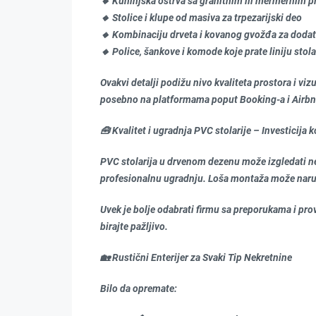
🔸 Kuhinjska ostrva sa granitnim ili mermernim 
🔸 Stolice i klupe od masiva za trpezarijski deo
🔸 Kombinaciju drveta i kovanog gvožđa za doda
🔸 Police, šankove i komode koje prate liniju stola
Ovakvi detalji podižu nivo kvaliteta prostora i vizu
posebno na platformama poput Booking-a i Airbn
🧰 Kvalitet i ugradnja PVC stolarije – Investicija k
PVC stolarija u drvenom dezenu može izgledati nev
profesionalnu ugradnju. Loša montaža može naruši
Uvek je bolje odabrati firmu sa preporukama i pr
birajte pažljivo.
🏡 Rustični Enterijer za Svaki Tip Nekretnine
Bilo da opremate: