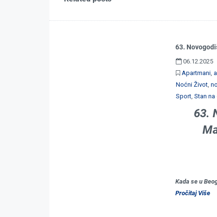
63. Novogodi
06.12.2025
Apartmani
,
a
Noćni Život
,
no
Sport
,
Stan na
63. 
Ma
Kada se u Beo
Pročitaj Više