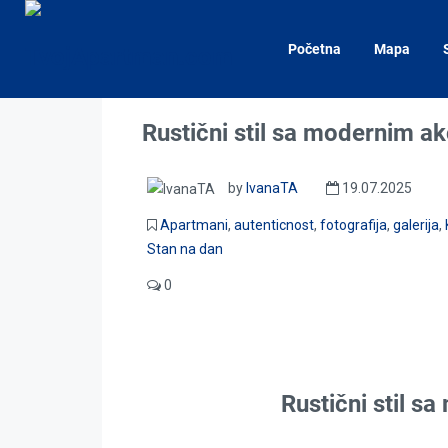
Home
Apartmani
Rustični stil sa modernim akcentom
Početna
Mapa
Rustični stil sa modernim 
by
IvanaTA
19.07.2025
Apartmani
,
autenticnost
,
fotografija
,
galerija
,
Stan na dan
0
Rustični stil 