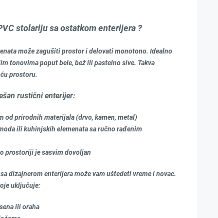
VC stolariju sa ostatkom enterijera ?
menata može zagušiti prostor i delovati monotono. Idealno
lim tonovima poput bele, bež ili pastelno sive. Takva
oću prostoru.
šan rustični enterijer:
od prirodnih materijala (drvo, kamen, metal)
omoda ili kuhinjskih elemenata sa ručno rađenim
o prostoriji je sasvim dovoljan
 sa dizajnerom enterijera može vam uštedeti vreme i novac.
oje uključuje:
sena ili oraha