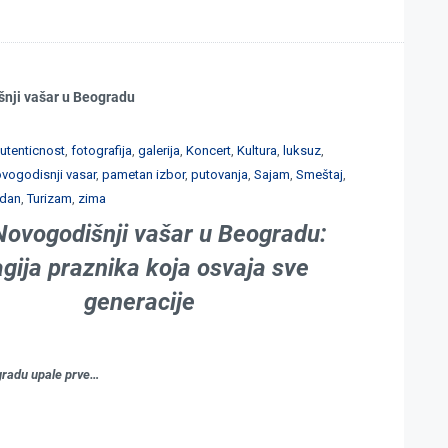
šnji vašar u Beogradu
utenticnost
,
fotografija
,
galerija
,
Koncert
,
Kultura
,
luksuz
,
vogodisnji vasar
,
pametan izbor
,
putovanja
,
Sajam
,
Smeštaj
,
 dan
,
Turizam
,
zima
Novogodišnji vašar u Beogradu:
gija praznika koja osvaja sve
generacije
gradu upale prve…