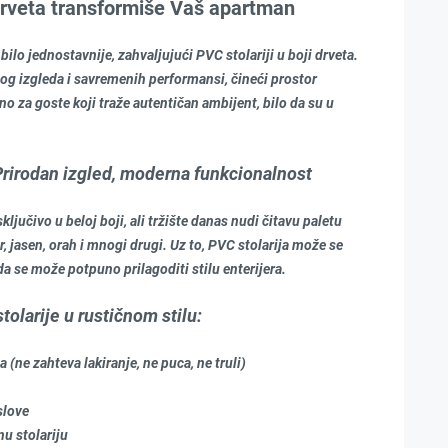
drveta transformiše Va
š apartman
ilo jednostavnije, zahvaljujući PVC stolariji u boji drveta.
og izgleda i savremenih performansi, čineći prostor
lno za goste koji traže autentičan ambijent, bilo da su u
 Prirodan izgled, moderna funkcionalnost
ključivo u beloj boji, ali tržište danas nudi čitavu paletu
 jasen, orah i mnogi drugi. Uz to, PVC stolarija može se
i da se može potpuno prilagoditi stilu enterijera.
olarije u rustičnom stilu:
(ne zahteva lakiranje, ne puca, ne truli)
slove
u stolariju