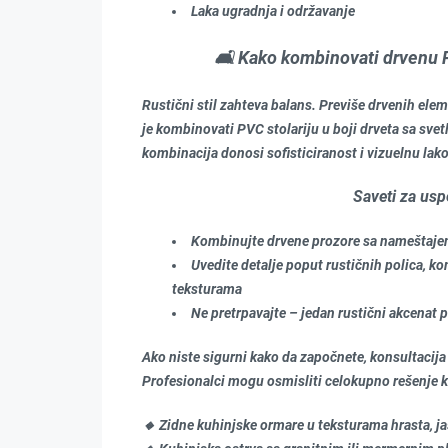
Laka ugradnja i održavanje
🛋️ Kako kombinovati drvenu P
Rustični stil zahteva balans. Previše drvenih ele
je kombinovati PVC stolariju u boji drveta sa svet
kombinacija donosi sofisticiranost i vizuelnu lak
Saveti za uspe
Kombinujte drvene prozore sa nameštajem 
Uvedite detalje poput rustičnih polica, k
teksturama
Ne pretrpavajte – jedan rustični akcenat p
Ako niste sigurni kako da započnete, konsultacija
Profesionalci mogu osmisliti celokupno rešenje k
🔸 Zidne kuhinjske ormare u teksturama hrasta, ja