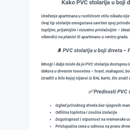
Kako PVC stolarija u boji 
Uređenje apartmana u rustičnom stilu nikada nije b
Ovaj tip stolarije omogućava savršen spoj prirodn
toplijim, prijatnijim i vizuelno privlačnijim – idea
vikendici na planini ili apartmanu u centru grada.
🌲 PVC stolarija u boji drveta –
Mnogi i dalje misle da je PVC stolarija dostupna is
dekora u drvenim tonovima – hrast, mahagoni, bor,
izraditi u bilo kojoj nijansi iz RAL karte, što znač
✅ Prednosti PVC st
Izgled prirodnog drveta bez njegovih mana 
Odlična toplotna i zvučna izolacija
Dugotrajnost i otpornost na vremenske u
Pristupačna cena u odnosu na pravu drven