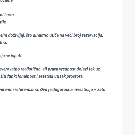
pločama
tni šarm
rije
elni doživljaj, što direktno utiče na veći broj rezervacija,
b-a.
oja se ispati
erovatno realistično, ali prava vrednost dolazi tek uz
ti funkcionalnost i estetski utisak prostora.
overenim referencama. Ovo je dugoročna investicija – zato