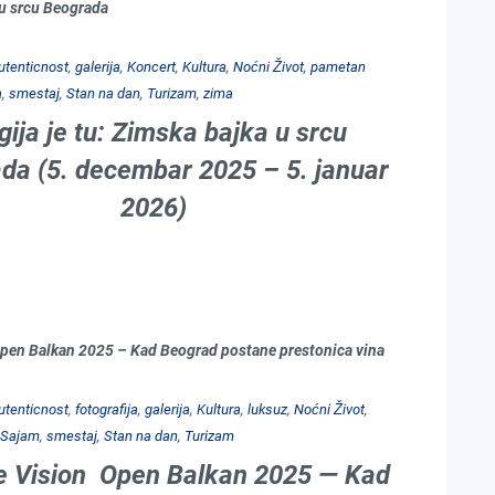
u srcu Beograda
utenticnost
,
galerija
,
Koncert
,
Kultura
,
Noćni Život
,
pametan
a
,
smestaj
,
Stan na dan
,
Turizam
,
zima
ija je tu: Zimska bajka u srcu
da (5. decembar 2025 – 5. januar
2026)
pen Balkan 2025 – Kad Beograd postane prestonica vina
utenticnost
,
fotografija
,
galerija
,
Kultura
,
luksuz
,
Noćni Život
,
Sajam
,
smestaj
,
Stan na dan
,
Turizam
e Vision Open Balkan 2025 — Kad