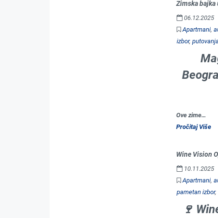
Zimska bajka 
06.12.2025
Apartmani
,
a
izbor
,
putovanj
Mag
Beogra
Ove zime…
Pročitaj Više
Wine Vision O
10.11.2025
Apartmani
,
a
pametan izbor
,
🍷
Win