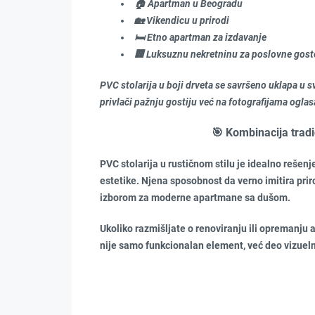
🏠 Apartman u Beogradu
🏡 Vikendicu u prirodi
🛏️ Etno apartman za izdavanje
🏢 Luksuznu nekretninu za poslovne gost
PVC stolarija u boji drveta se savršeno uklapa u 
privlači pažnju gostiju već na fotografijama oglas
🎯 Kombinacija tradi
PVC stolarija u rustičnom stilu je idealno rešenje
estetike. Njena sposobnost da verno imitira pri
izborom za moderne apartmane sa dušom.
Ukoliko razmišljate o renoviranju ili opremanju
nije samo funkcionalan element, već deo vizueln