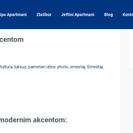
Spa Apartmani
Zlatibor
Jeftini Apartmani
Blog
Kont
akcentom
Kultura
,
luksuz
,
pametan izbor
,
photo
,
smestaj
,
Smeštaj
,
sa modernim akcentom: