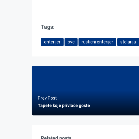
Tags:
enterijer
pvc
rusticni enterijer
stolarija
Prev Post
Tapete koje privlače goste
Related posts