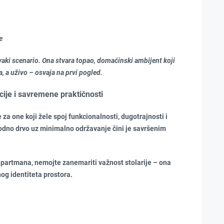
e
svaki scenario. Ona stvara topao, domaćinski ambijent koji
a, a uživo – osvaja na prvi pogled.
cije i savremene praktičnosti
 za one koji žele spoj funkcionalnosti, dugotrajnosti i
rodno drvo uz minimalno održavanje čini je savršenim
 apartmana, nemojte zanemariti važnost stolarije – ona
og identiteta prostora.