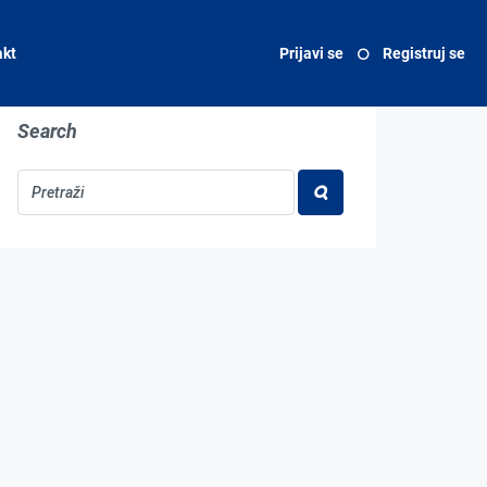
akt
Prijavi se
Registruj se
Search