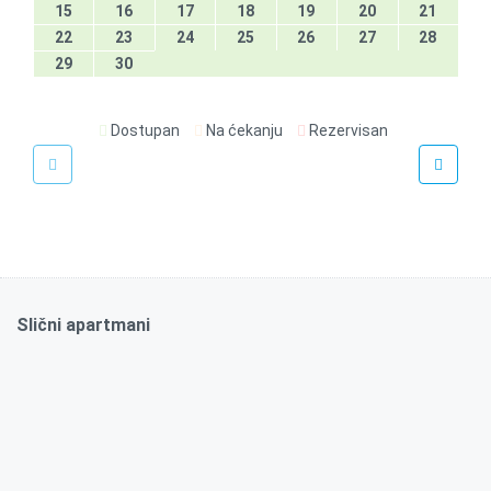
15
16
17
18
19
20
21
22
23
24
25
26
27
28
29
30
Dostupan
Na ćekanju
Rezervisan
€
30
/noć
Bellmatini 2
Slični apartmani
35m2
Da
2