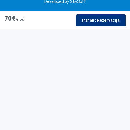
Developed by StivSoft
70€
/noć
Instant Rezervacija