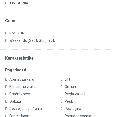
Tip:
Studio
Cene
Noć:
70€
Weekends (Sat & Sun):
70€
Karakteristike
Pogodnosti
Aparat za kafu
Lift
Blindirana vrata
Orman
Bračni krevet
Pegla za veš
Đakuzi
Peškiri
Dozvoljeno pušenje
Posteljina
Fen za kosu
Posuđe i escajg