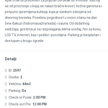
Apartman je predviđen za prijatan boravak do 4 osobe. Sastoji
se od prostorije u kojoj se nalazi bračni krevet, kožna garnitura i
potpuno opremljena kuhinja, koja je šankom odvojena od
dnevnog boravka. Posebnu pogodnost u ovom stanu na dan
čine đakuzi (hidromasažna kada) i sauna. Od dodatnog
sadržaja, gostima je na raspolaganju klima uređaj, fen za kosu,
LCD TV, internet, kao i peškiri i posteljina. Parking je besplatan i
dostupan u krugu zgrade.
Detalji
ID:
2597
Osobe:
2
Veličina:
44m2
Parking:
Da
Check-in Posle:
2:00 PM
Check-out Pre:
12:00 PM