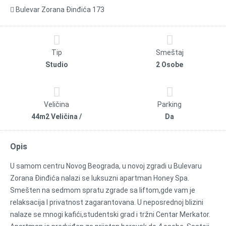
Bulevar Zorana Đinđića 173
Tip
Smeštaj
Studio
2 Osobe
Veličina
Parking
44m2 Veličina /
Da
Opis
U samom centru Novog Beograda, u novoj zgradi u Bulevaru
Zorana Đinđića nalazi se luksuzni apartman Honey Spa.
Smešten na sedmom spratu zgrade sa liftom,gde vam je
relaksacija I privatnost zagarantovana. U neposrednoj blizini
nalaze se mnogi kafići,studentski grad i tržni Centar Merkator.