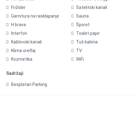
Frižider
Satelitski kanali
Garnitura na rasklapanje
Sauna
H brava
Šporet
Interfon
Toalet papir
Kablovski kanali
Tuš kabina
Klima uređaj
TV
Kozmetika
WiFi
Sadržaji
Besplatan Parking