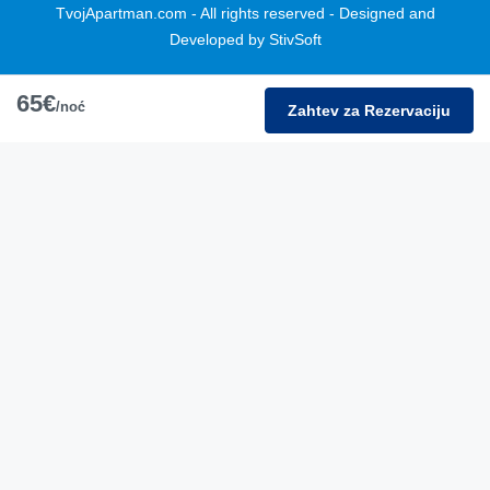
TvojApartman.com - All rights reserved - Designed and
Developed by StivSoft
65€
/noć
Zahtev za Rezervaciju