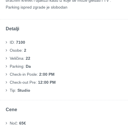
bračnim krevet i djakuzi kadu iz koje se moze gledati i TV .
Parking ispred zgrade je slobodan
Detalji
ID:
7100
Osobe:
2
Veličina:
22
Parking:
Da
Check-in Posle:
2:00 PM
Check-out Pre:
12:00 PM
Tip:
Studio
Cene
Noć:
65€