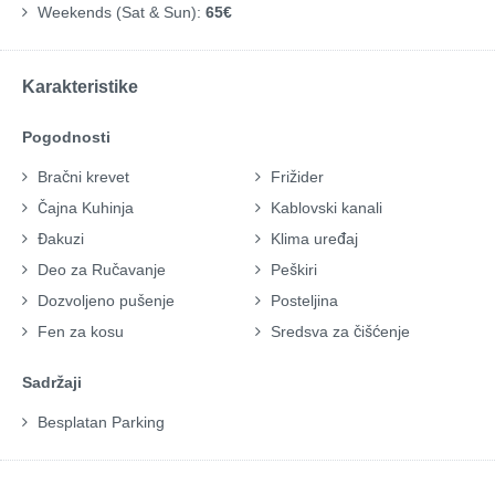
Weekends (Sat & Sun):
65€
Karakteristike
Pogodnosti
Bračni krevet
Frižider
Čajna Kuhinja
Kablovski kanali
Đakuzi
Klima uređaj
Deo za Ručavanje
Peškiri
Dozvoljeno pušenje
Posteljina
Fen za kosu
Sredsva za čišćenje
Sadržaji
Besplatan Parking