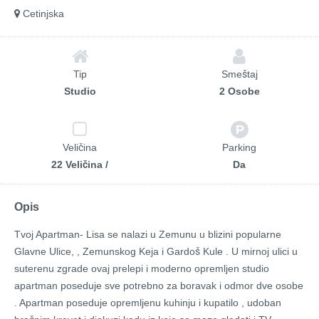
Cetinjska
Tip
Smeštaj
Studio
2 Osobe
Veličina
Parking
22 Veličina /
Da
Opis
Tvoj Apartman- Lisa se nalazi u Zemunu u blizini popularne
Glavne Ulice, , Zemunskog Keja i Gardoš Kule . U mirnoj ulici u
suterenu zgrade ovaj prelepi i moderno opremljen studio
apartman poseduje sve potrebno za boravak i odmor dve osobe
. Apartman poseduje opremljenu kuhinju i kupatilo , udoban