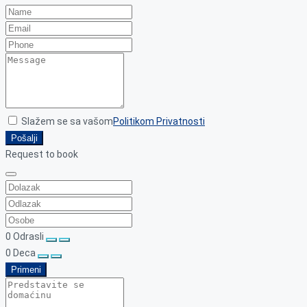
Slažem se sa vašom
Politikom Privatnosti
Pošalji
Request to book
0
Odrasli
0
Deca
Primeni