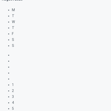
M
T
W
T
F
S
S
1
2
3
4
5