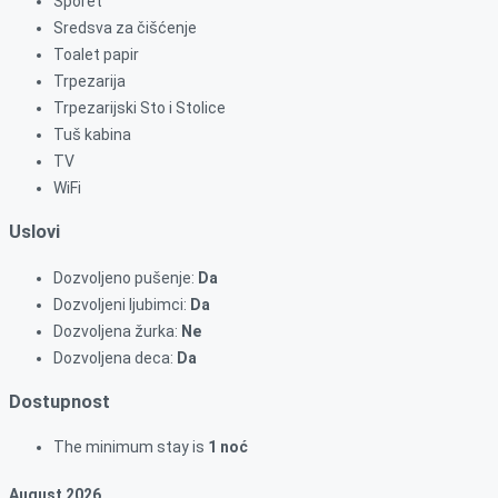
Šporet
Sredsva za čišćenje
Toalet papir
Trpezarija
Trpezarijski Sto i Stolice
Tuš kabina
TV
WiFi
Uslovi
Dozvoljeno pušenje:
Da
Dozvoljeni ljubimci:
Da
Dozvoljena žurka:
Ne
Dozvoljena deca:
Da
Dostupnost
The minimum stay is
1 noć
August
2026