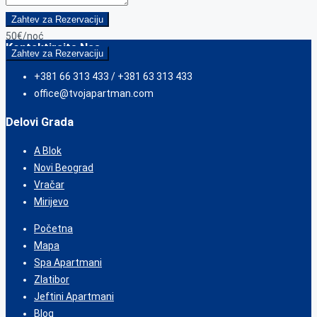
Zahtev za Rezervaciju
50€
/noć
Kontaktirajte Nas
Zahtev za Rezervaciju
+381 66 313 433 / +381 63 313 433
office@tvojapartman.com
Delovi Grada
A Blok
Novi Beograd
Vračar
Mirijevo
Početna
Mapa
Spa Apartmani
Zlatibor
Jeftini Apartmani
Blog