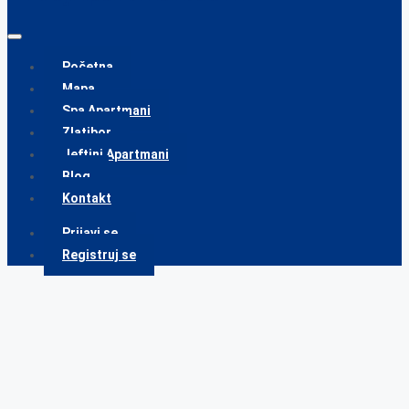
Početna
Mapa
Spa Apartmani
Zlatibor
Jeftini Apartmani
Blog
Kontakt
Prijavi se
Registruj se