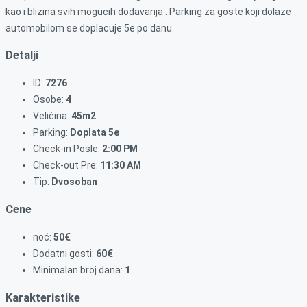
kao i blizina svih mogucih dodavanja . Parking za goste koji dolaze
automobilom se doplacuje 5e po danu.
Detalji
ID:
7276
Osobe:
4
Veličina:
45m2
Parking:
Doplata 5e
Check-in Posle:
2:00 PM
Check-out Pre:
11:30 AM
Tip:
Dvosoban
Cene
noć:
50€
Dodatni gosti:
60€
Minimalan broj dana:
1
Karakteristike