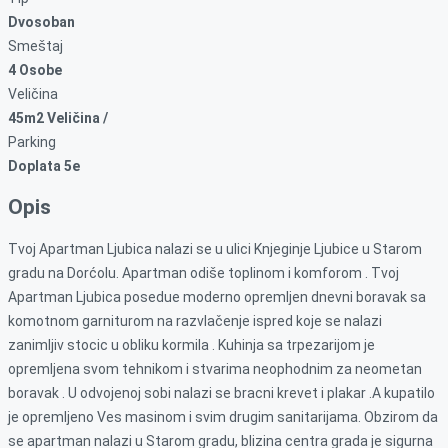
Dvosoban
Smeštaj
4 Osobe
Veličina
45m2 Veličina /
Parking
Doplata 5e
Opis
Tvoj Apartman Ljubica nalazi se u ulici Knjeginje Ljubice u Starom
gradu na Dorćolu. Apartman odiše toplinom i komforom . Tvoj
Apartman Ljubica posedue moderno opremljen dnevni boravak sa
komotnom garniturom na razvlačenje ispred koje se nalazi
zanimljiv stocic u obliku kormila . Kuhinja sa trpezarijom je
opremljena svom tehnikom i stvarima neophodnim za neometan
boravak . U odvojenoj sobi nalazi se bracni krevet i plakar .A kupatilo
je opremljeno Ves masinom i svim drugim sanitarijama. Obzirom da
se apartman nalazi u Starom gradu, blizina centra grada je sigurna