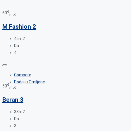
€
60
/noć
M Fashion 2
45m2
Da
4
Compare
Dodaj u Omiljene
€
50
/noć
Beran 3
38m2
Da
3