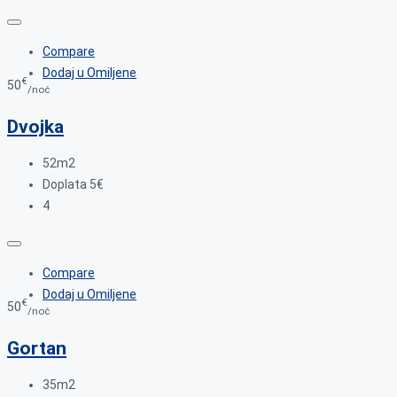
Compare
Dodaj u Omiljene
€
50
/noć
Dvojka
52m2
Doplata 5€
4
Compare
Dodaj u Omiljene
€
50
/noć
Gortan
35m2