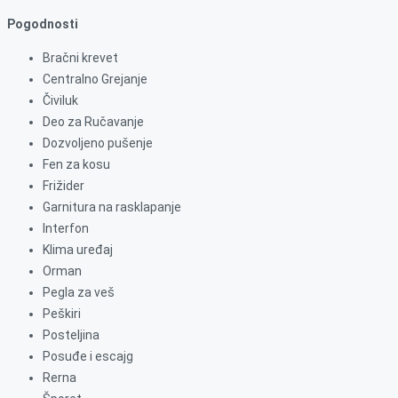
Pogodnosti
Bračni krevet
Centralno Grejanje
Čiviluk
Deo za Ručavanje
Dozvoljeno pušenje
Fen za kosu
Frižider
Garnitura na rasklapanje
Interfon
Klima uređaj
Orman
Pegla za veš
Peškiri
Posteljina
Posuđe i escajg
Rerna