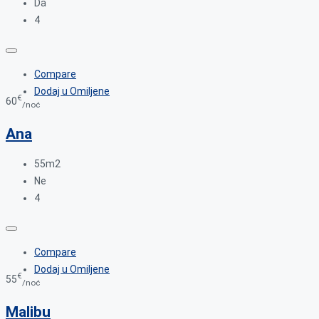
Da
4
Compare
Dodaj u Omiljene
€
60
/noć
Ana
55m2
Ne
4
Compare
Dodaj u Omiljene
€
55
/noć
Malibu