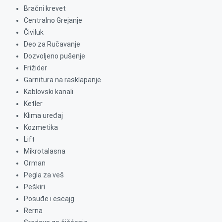
Bračni krevet
Centralno Grejanje
Čiviluk
Deo za Ručavanje
Dozvoljeno pušenje
Frižider
Garnitura na rasklapanje
Kablovski kanali
Ketler
Klima uređaj
Kozmetika
Lift
Mikrotalasna
Orman
Pegla za veš
Peškiri
Posuđe i escajg
Rerna