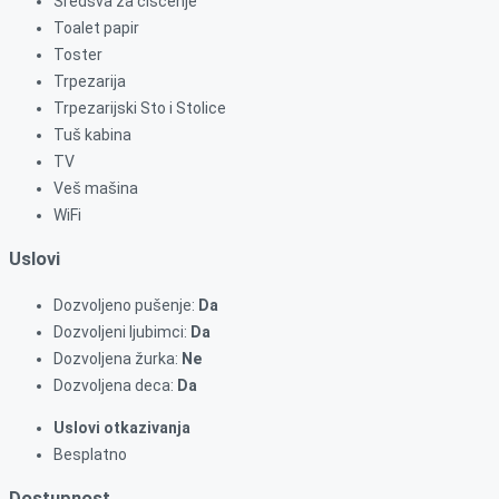
Sredsva za čišćenje
Toalet papir
Toster
Trpezarija
Trpezarijski Sto i Stolice
Tuš kabina
TV
Veš mašina
WiFi
Uslovi
Dozvoljeno pušenje:
Da
Dozvoljeni ljubimci:
Da
Dozvoljena žurka:
Ne
Dozvoljena deca:
Da
Uslovi otkazivanja
Besplatno
Dostupnost