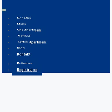
Početna
Mapa
Spa Apartmani
Zlatibor
Jeftini Apartmani
Blog
Kontakt
Prijavi se
Registruj se