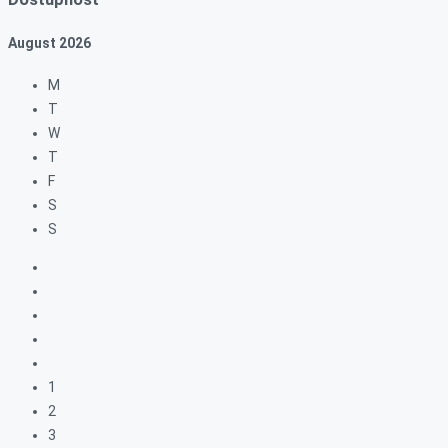
August
2026
M
T
W
T
F
S
S
1
2
3