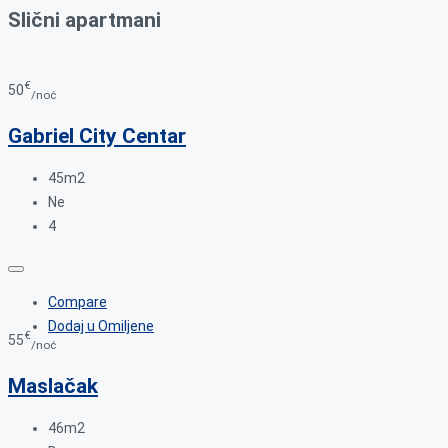
Slični apartmani
€
50
/noć
Gabriel City Centar
45m2
Ne
4
Compare
Dodaj u Omiljene
€
55
/noć
Maslačak
46m2