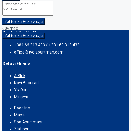
Zahtev za Rezervaciju
60€
/noć
Kontaktirajte Nas
Zahtev za Rezervaciju
+381 66 313 433 / +381 63 313 433
office@tvojapartman.com
Delovi Grada
A Blok
Novi Beograd
Vračar
Mirijevo
Početna
Mapa
Spa Apartmani
Zlatibor