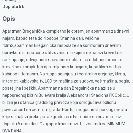
Doplata 5€
Opis
Apartman Bregalnička kompletno je opremljen apartman za dnevni
najam, kapaciteta do 4 osobe. Stan na dan, veličine
40m2,apartman Bregalnička raspolaže sa komfornim dnevnim
boravkom simpatično stilizovanom u kojem se nalazi krevet na
rasklapanje, odvojenom spavaćom sobom sa udobnim bračnim
krevetom, kompletno opremljenom kuhinjom, kupatilom sa tuš
kabinom i terasom. Na raspolaganju su i centralno grejanje, klima,
internet, kablovska tv, LCD tv, mašina za sudove, veš mašina, pegla,
posteljina i peškiri. Apartman na dan Bregalnička nalazi se u
neposrednoj blizini Bulevara kralja Aleksandra i Stadiona FK Obilić. U
blizini je i stanica gradskog prevoza koja omogućava odličnu
povezanost sa centrom grada. Postoji mogućnost parking mesta
koje se nalazi preko puta zgrade na otvorenom sa čuvarom, uz
doplatu 5 eura dan. Ovaj apartman možete iznajmiti na MINIMUM
DVA DANA.