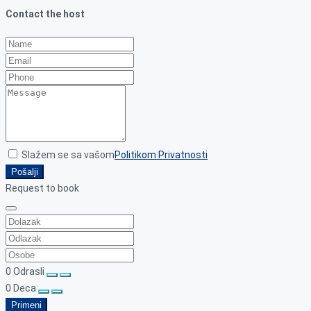
Contact the host
Slažem se sa vašom
Politikom Privatnosti
Pošalji
Request to book
0
Odrasli
0
Deca
Primeni