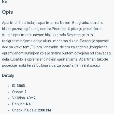
Ne
Opis
Apartman Piramida je apartman na Novom Beogradu, lociran u
blizini poznatog šoping centra Piramida. U pitanju je komforan
studio apartman u novom bloku zgrada.Svojim prijatnim i
razigranim bojama odaje ukus I moderan dizajn. Poseduje spavaći
deo sa krevetom ,Tv-om i dnevnim delom za sedenje ,kompletno
opremljenom kuhinjom koja je malim pultom odvojena od spavaćeg
dela.Kupatilo je opremljeno novim sanitarijama. Apartman takođe
poseduje malu terasicu,koja služi za opuštanje i relaksaciju.
Detalji
ID:
3063
Osobe:
2
Veličina:
40m2
Parking:
Ne
Check-in Posle:
2:00 PM