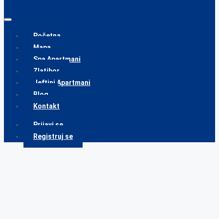
Početna
Mapa
Spa Apartmani
Zlatibor
Jeftini Apartmani
Blog
Kontakt
Prijavi se
Registruj se