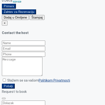
0
Deca
Primeni
Zahtev za Rezervaciju
Dodaj u Omiljene
Štampaj
×
Contact the host
Slažem se sa vašom
Politikom Privatnosti
Pošalji
Request to book