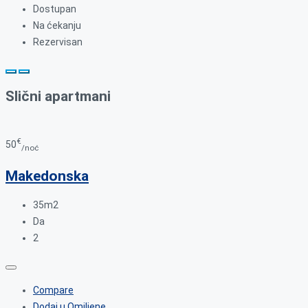
Dostupan
Na ćekanju
Rezervisan
Slični apartmani
€
50
/noć
Makedonska
35m2
Da
2
Compare
Dodaj u Omiljene