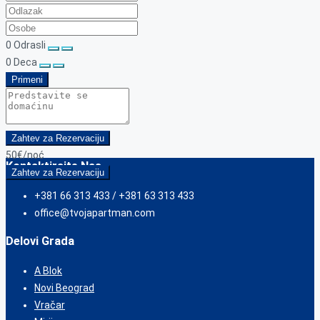
0
Odrasli
0
Deca
Primeni
Zahtev za Rezervaciju
50€
/noć
Kontaktirajte Nas
Zahtev za Rezervaciju
+381 66 313 433 / +381 63 313 433
office@tvojapartman.com
Delovi Grada
A Blok
Novi Beograd
Vračar