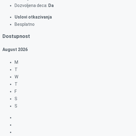
Dozvoljena deca:
Da
Uslovi otkazivanja
Besplatno
Dostupnost
August
2026
M
T
W
T
F
S
S