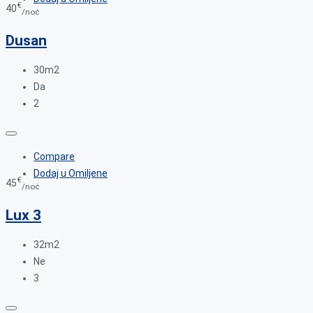
€
40
/noć
Dusan
30m2
Da
2
Compare
Dodaj u Omiljene
€
45
/noć
Lux 3
32m2
Ne
3