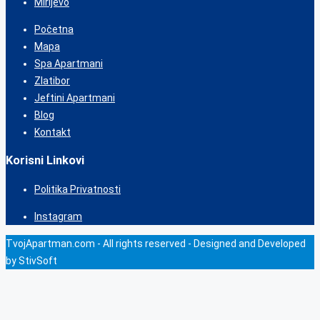
Mirijevo
Početna
Mapa
Spa Apartmani
Zlatibor
Jeftini Apartmani
Blog
Kontakt
Korisni Linkovi
Politika Privatnosti
Instagram
TvojApartman.com - All rights reserved - Designed and Developed
by StivSoft