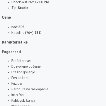
Check-out Pre:
12:00 PM
Tip:
Studio
Cene
noć:
50€
Nedeljno (7d+):
33€
Karakteristike
Pogodnosti
Bračni krevet
Dozvoljeno pušenje
Etažno grejanje
Fen za kosu
Frižider
Garnitura na rasklapanje
Interfon
Kablovski kanali