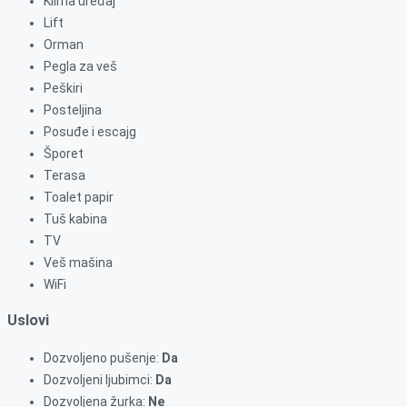
Klima uređaj
Lift
Orman
Pegla za veš
Peškiri
Posteljina
Posuđe i escajg
Šporet
Terasa
Toalet papir
Tuš kabina
TV
Veš mašina
WiFi
Uslovi
Dozvoljeno pušenje:
Da
Dozvoljeni ljubimci:
Da
Dozvoljena žurka:
Ne