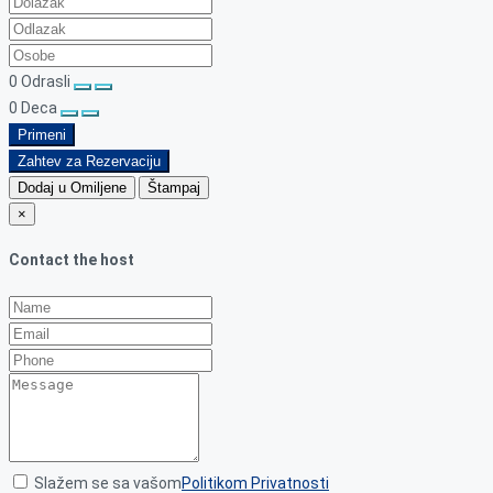
0
Odrasli
0
Deca
Primeni
Zahtev za Rezervaciju
Dodaj u Omiljene
Štampaj
×
Contact the host
Slažem se sa vašom
Politikom Privatnosti