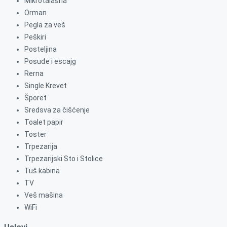
Mikrotalasna
Orman
Pegla za veš
Peškiri
Posteljina
Posuđe i escajg
Rerna
Single Krevet
Šporet
Sredsva za čišćenje
Toalet papir
Toster
Trpezarija
Trpezarijski Sto i Stolice
Tuš kabina
TV
Veš mašina
WiFi