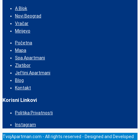
A Blok
Novi Beograd
Vračar
Mirijevo
Početna
Mapa
Spa Apartmani
Zlatibor
Jeftini Apartmani
Blog
Kontakt
Korisni Linkovi
Politika Privatnosti
Instagram
TvojApartman.com - All rights reserved - Designed and Developed