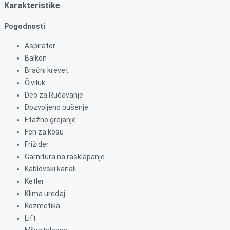
Karakteristike
Pogodnosti
Aspirator
Balkon
Bračni krevet
Čiviluk
Deo za Ručavanje
Dozvoljeno pušenje
Etažno grejanje
Fen za kosu
Frižider
Garnitura na rasklapanje
Kablovski kanali
Ketler
Klima uređaj
Kozmetika
Lift