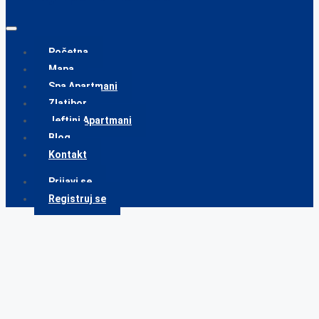
Početna
Mapa
Spa Apartmani
Zlatibor
Jeftini Apartmani
Blog
Kontakt
Prijavi se
Registruj se