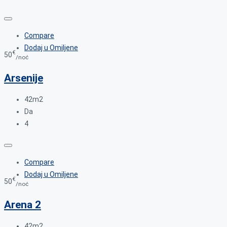
Compare
Dodaj u Omiljene
€
50
/noć
Arsenije
42m2
Da
4
Compare
Dodaj u Omiljene
€
50
/noć
Arena 2
42m2