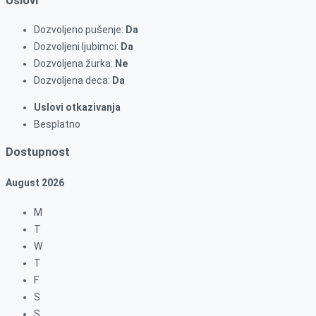
Uslovi
Dozvoljeno pušenje:
Da
Dozvoljeni ljubimci:
Da
Dozvoljena žurka:
Ne
Dozvoljena deca:
Da
Uslovi otkazivanja
Besplatno
Dostupnost
August
2026
M
T
W
T
F
S
S