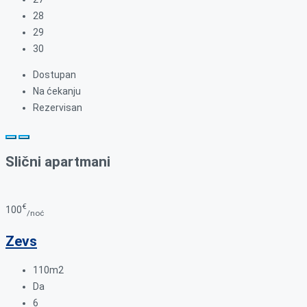
28
29
30
Dostupan
Na ćekanju
Rezervisan
Slični apartmani
€
100
/noć
Zevs
110m2
Da
6