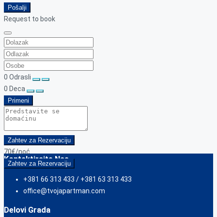
Pošalji
Request to book
0
Odrasli
0
Deca
Primeni
Zahtev za Rezervaciju
70€
/noć
Kontaktirajte Nas
Zahtev za Rezervaciju
+381 66 313 433 / +381 63 313 433
office@tvojapartman.com
Delovi Grada