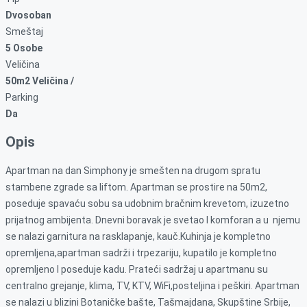
Dvosoban
Smeštaj
5 Osobe
Veličina
50m2 Veličina /
Parking
Da
Opis
Apartman na dan Simphony je smešten na drugom spratu
stambene zgrade sa liftom. Apartman se prostire na 50m2,
poseduje spavaću sobu sa udobnim bračnim krevetom, izuzetno
prijatnog ambijenta. Dnevni boravak je svetao I komforan a u njemu
se nalazi garnitura na rasklapanje, kauč.Kuhinja je kompletno
opremljena,apartman sadrži i trpezariju, kupatilo je kompletno
opremljeno I poseduje kadu. Prateći sadržaj u apartmanu su
centralno grejanje, klima, TV, KTV, WiFi,posteljina i peškiri. Apartman
se nalazi u blizini Botaničke bašte, Tašmajdana, Skupštine Srbije,