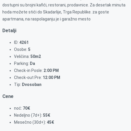
dostupni su brojni kafići, restorani, prodavnice. Za desetak minuta
hoda možete stići do Skadarlije, Trga Republike. za goste
apartmana, na raspolaganju je i garažno mesto
Detalji
ID:
4261
Osobe:
5
Veličina:
50m2
Parking:
Da
Check-in Posle:
2:00 PM
Check-out Pre:
12:00 PM
Tip:
Dvosoban
Cene
noć:
70€
Nedeljno (7d+):
55€
Mesečno (30d+):
45€