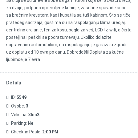
Sastoji se od dnevne sobe sa garniturom koja se razvlači u ležaj
za dvoje, potpuno opremljene kuhinje, zasebne spavaće sobe
sa bračnim krevetom, kao i kupatila sa tuš kabinom. Što se tiče
pratećeg sadržaja, gostima su na raspolaganju klima uredjaj,
centralno grejanje, fen za kosu, pegla za veš, LCD tv, wifi, a čista
posteljina i peškiri se podrazumevaju. Ukoliko dolazite
sopstvenim automobilom, na raspolaganju je garaža u zgradi
uz doplatu od 10 evra po danu. Dobrodošli! Doplata za kućne
ljubimce je 7 evra.
Detalji
ID:
5549
Osobe:
3
Veličina:
35m2
Parking:
Ne
Check-in Posle:
2:00 PM