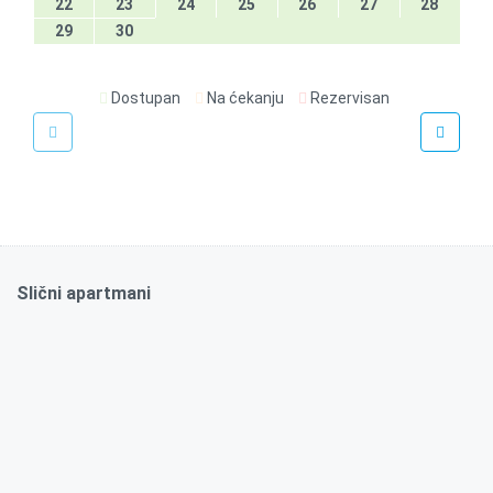
22
23
24
25
26
27
28
29
30
Dostupan
Na ćekanju
Rezervisan
€
90
/noć
Rei Premium
Slični apartmani
70m2
Da
2