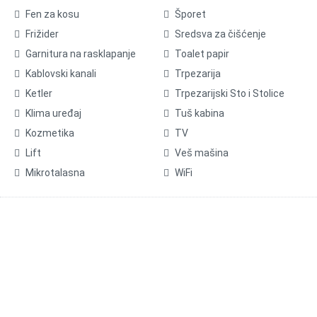
Fen za kosu
Šporet
Frižider
Sredsva za čišćenje
Garnitura na rasklapanje
Toalet papir
Kablovski kanali
Trpezarija
Ketler
Trpezarijski Sto i Stolice
Klima uređaj
Tuš kabina
Kozmetika
TV
Lift
Veš mašina
Mikrotalasna
WiFi