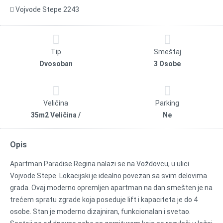
Vojvode Stepe 2243
Tip
Smeštaj
Dvosoban
3 Osobe
Veličina
Parking
35m2 Veličina /
Ne
Opis
Apartman Paradise Regina nalazi se na Voždovcu, u ulici
Vojvode Stepe. Lokacijski je idealno povezan sa svim delovima
grada. Ovaj moderno opremljen apartman na dan smešten je na
trećem spratu zgrade koja poseduje lift i kapaciteta je do 4
osobe. Stan je moderno dizajniran, funkcionalan i svetao.