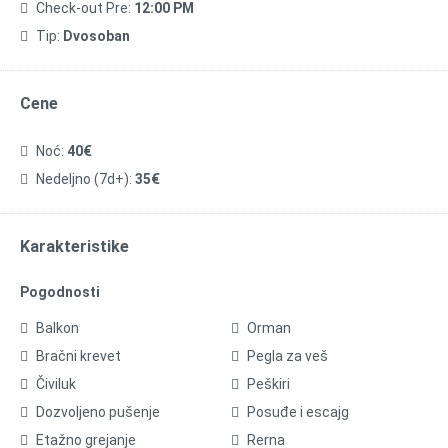
Check-out Pre:
12:00 PM
Tip:
Dvosoban
Cene
Noć:
40€
Nedeljno (7d+):
35€
Karakteristike
Pogodnosti
Balkon
Orman
Bračni krevet
Pegla za veš
Čiviluk
Peškiri
Dozvoljeno pušenje
Posuđe i escajg
Etažno grejanje
Rerna