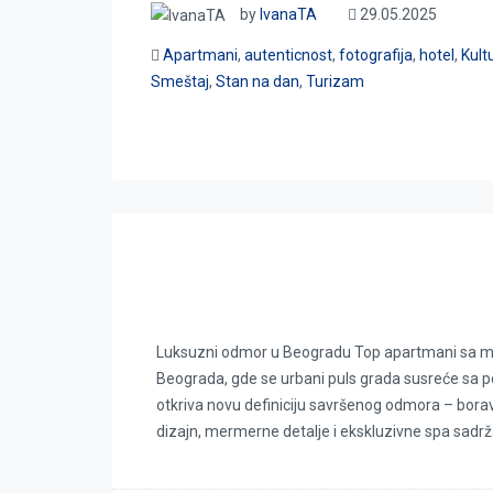
by
IvanaTA
29.05.2025
Apartmani
,
autenticnost
,
fotografija
,
hotel
,
Kult
Smeštaj
,
Stan na dan
,
Turizam
Luksuzni odmor u Beogradu
Luksuzni odmor u Beogradu Top apartmani sa me
Beograda, gde se urbani puls grada susreće sa po
otkriva novu definiciju savršenog odmora – bor
dizajn, mermerne detalje i ekskluzivne spa sadrža