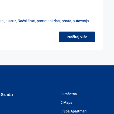
tel
,
luksuz
,
Noćni Život
,
pametan izbor
,
photo
,
putovanja
,
Pročitaj Više
 Grada
Početna
Mapa
Spa Apartmani