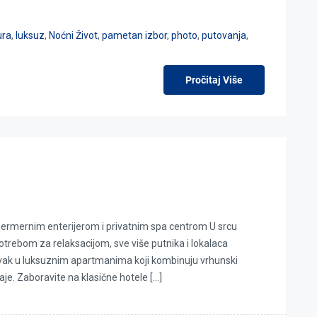
ura
,
luksuz
,
Noćni Život
,
pametan izbor
,
photo
,
putovanja
,
Pročitaj Više
rmernim enterijerom i privatnim spa centrom U srcu
trebom za relaksacijom, sve više putnika i lokalaca
avak u luksuznim apartmanima koji kombinuju vrhunski
je. Zaboravite na klasične hotele […]