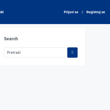
akt
Prijavi se
Registruj se
Search