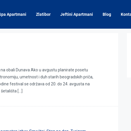
Spa Apartmani
Zlatibor
Jeftini Apartmani
Blog
Kont
na obali Dunava Ako u avgustu planirate posetu
stronomiju, umetnost i duh starih beogradskih priča,
ine festival se održava od 20. do 24. avgusta na
etališta […]