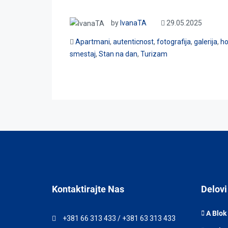
by
IvanaTA
29.05.2025
Apartmani
,
autenticnost
,
fotografija
,
galerija
,
ho
smestaj
,
Stan na dan
,
Turizam
Kontaktirajte Nas
Delovi
A Blok
+381 66 313 433 / +381 63 313 433