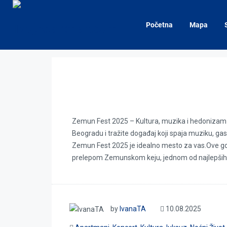
Home
luksuzni apartmani
Početna
Mapa
luksuzni apartmani
Zemun Fest 2025
Zemun Fest 2025 – Kultura, muzika i hedonizam 
Beogradu i tražite događaj koji spaja muziku, ga
Zemun Fest 2025 je idealno mesto za vas.Ove god
prelepom Zemunskom keju, jednom od najlepših š
by
IvanaTA
10.08.2025