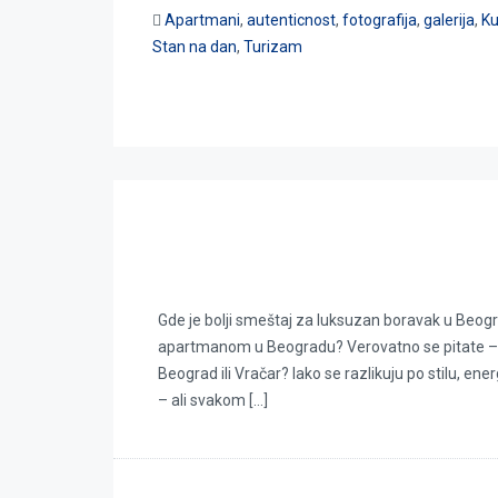
Apartmani
,
autenticnost
,
fotografija
,
galerija
,
Ku
Stan na dan
,
Turizam
Novi Beograd ili Vracar?
Gde je bolji smeštaj za luksuzan boravak u Beogr
apartmanom u Beogradu? Verovatno se pitate – ko
Beograd ili Vračar? Iako se razlikuju po stilu, en
– ali svakom […]