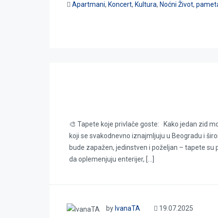
Apartmani
,
Koncert
,
Kultura
,
Noćni Život
,
pameta
Tapete koje privlače goste
🎨 Tapete koje privlače goste: Kako jedan zid
koji se svakodnevno iznajmljuju u Beogradu i širo
bude zapažen, jedinstven i poželjan – tapete su
da oplemenjuju enterijer, […]
by
IvanaTA
19.07.2025