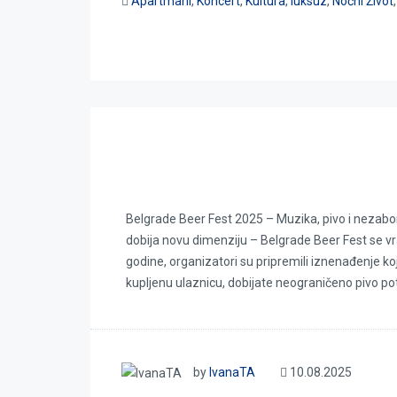
Apartmani
,
Koncert
,
Kultura
,
luksuz
,
Noćni Život
Belgrade Beer Fest 2025
Belgrade Beer Fest 2025 – Muzika, pivo i nezab
dobija novu dimenziju – Belgrade Beer Fest se v
godine, organizatori su pripremili iznenađenje k
kupljenu ulaznicu, dobijate neograničeno pivo po
by
IvanaTA
10.08.2025