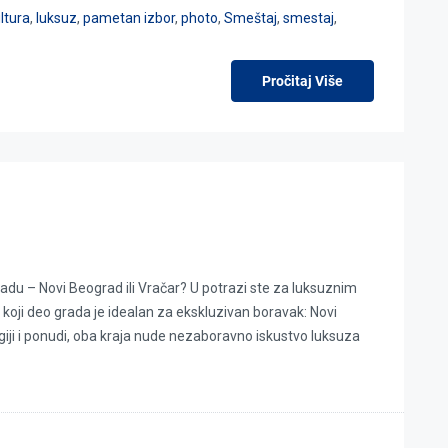
ltura
,
luksuz
,
pametan izbor
,
photo
,
Smeštaj
,
smestaj
,
Pročitaj Više
adu – Novi Beograd ili Vračar? U potrazi ste za luksuznim
ji deo grada je idealan za ekskluzivan boravak: Novi
ergiji i ponudi, oba kraja nude nezaboravno iskustvo luksuza