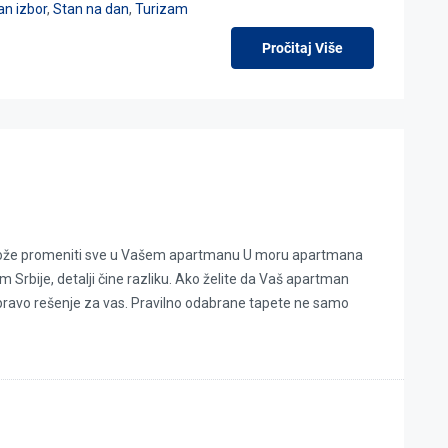
n izbor
,
Stan na dan
,
Turizam
Pročitaj Više
 može promeniti sve u Vašem apartmanu U moru apartmana
m Srbije, detalji čine razliku. Ako želite da Vaš apartman
 pravo rešenje za vas. Pravilno odabrane tapete ne samo