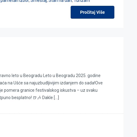
,
pametan izbor
,
Smeštaj
,
Stan na dan
,
Turizam
Pročitaj Više
oravno leto u Beogradu Leto u Beogradu 2025. godine
raća na Ušće sa najuzbudljivijim izdanjem do sada!Ove
oje pomera granice festivalskog iskustva – uz svaku
tpuno besplatno! 🍺🎶 Dakle […]