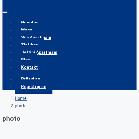
Početna
Mapa
Spa Apartmani
Zlatibor
Jeftini Apartmani
Blog
Kontakt
Prijavi se
Registruj se
Home
photo
photo