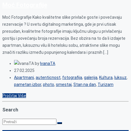
Moć Fotografije
Moć Fotografije Kako kvalitetne slike privlače goste i povećavaju
rezervacije ? U svetu digitalnog marketinga, gde je prvi utisak
presudan, kvalitetne fotografije imaju ključnu ulogu u privlačenju
gostiju i povećanju broja rezervacija. Bez obzira na to da li izdajete
apartman, luksuznu vilu ili hotelsku sobu, atraktivne slike mogu
značiti razliku između popunjenog kalendara i praznih […]
by
IvanaTA
27.02.2025
Apartmani
,
autenticnost
,
fotografija
,
galerija
,
Kultura
,
luksuz
,
pametan izbor
,
photo
,
smestaj
,
Stan na dan
,
Turizam
Pročitaj Više
Search