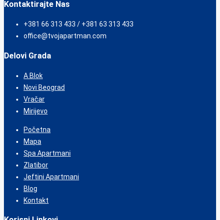
Kontaktirajte Nas
+381 66 313 433 / +381 63 313 433
office@tvojapartman.com
Delovi Grada
A Blok
Novi Beograd
Vračar
Mirijevo
Početna
Mapa
Spa Apartmani
Zlatibor
Jeftini Apartmani
Blog
Kontakt
Korisni Linkovi