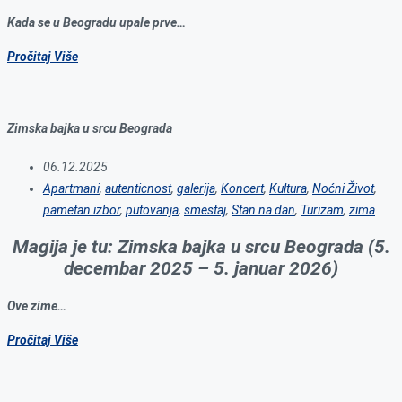
Kada se u Beogradu upale prve…
Pročitaj Više
Zimska bajka u srcu Beograda
06.12.2025
Apartmani
,
autenticnost
,
galerija
,
Koncert
,
Kultura
,
Noćni Život
,
pametan izbor
,
putovanja
,
smestaj
,
Stan na dan
,
Turizam
,
zima
Magija je tu: Zimska bajka u srcu Beograda (5.
decembar 2025 – 5. januar 2026)
Ove zime…
Pročitaj Više