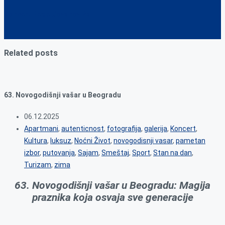
Koncert Peđe Jovanovića
Related posts
63. Novogodišnji vašar u Beogradu
06.12.2025
Apartmani
,
autenticnost
,
fotografija
,
galerija
,
Koncert
,
Kultura
,
luksuz
,
Noćni Život
,
novogodisnji vasar
,
pametan
izbor
,
putovanja
,
Sajam
,
Smeštaj
,
Sport
,
Stan na dan
,
Turizam
,
zima
63. Novogodišnji vašar u Beogradu: Magija
praznika koja osvaja sve generacije