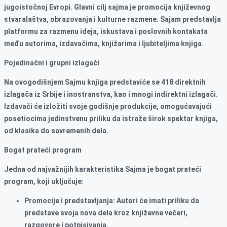
jugoistočnoj Evropi. Glavni cilj sajma je promocija književnog
stvaralaštva, obrazovanja i kulturne razmene. Sajam predstavlja
platformu za razmenu ideja, iskustava i poslovnih kontakata
među autorima, izdavačima, knjižarima i ljubiteljima knjiga.
Pojedinačni i grupni izlagači
Na ovogodišnjem Sajmu knjiga predstaviće se 418 direktnih
izlagača iz Srbije i inostranstva, kao i mnogi indirektni izlagači.
Izdavači će izložiti svoje godišnje produkcije, omogućavajući
posetiocima jedinstvenu priliku da istraže širok spektar knjiga,
od klasika do savremenih dela.
Bogat prateći program
Jedna od najvažnijih karakteristika Sajma je bogat prateći
program, koji uključuje:
Promocije i predstavljanja: Autori će imati priliku da
predstave svoja nova dela kroz književne večeri,
razgovore i potpisivanja.