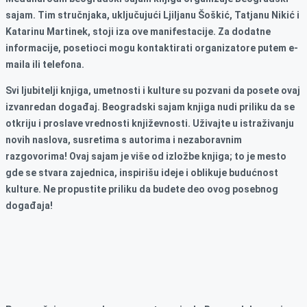
sajam. Tim stručnjaka, uključujući Ljiljanu Šoškić, Tatjanu Nikić i
Katarinu Martinek, stoji iza ove manifestacije. Za dodatne
informacije, posetioci mogu kontaktirati organizatore putem e-
maila ili telefona.
Svi ljubitelji knjiga, umetnosti i kulture su pozvani da posete ovaj
izvanredan događaj. Beogradski sajam knjiga nudi priliku da se
otkriju i proslave vrednosti književnosti. Uživajte u istraživanju
novih naslova, susretima s autorima i nezaboravnim
razgovorima! Ovaj sajam je više od izložbe knjiga; to je mesto
gde se stvara zajednica, inspirišu ideje i oblikuje budućnost
kulture. Ne propustite priliku da budete deo ovog posebnog
događaja!