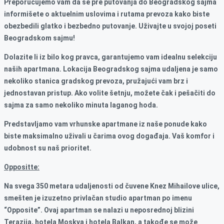
Preporučujemo vam da se pre putovanja do Beogradskog sajma
informišete o aktuelnim uslovima i rutama prevoza kako biste
obezbedili glatko i bezbedno putovanje. Uživajte u svojoj poseti
Beogradskom sajmu!
Dolazite li iz bilo kog pravca, garantujemo vam idealnu selekciju
naših apartmana. Lokacija Beogradskog sajma udaljena je samo
nekoliko stanica gradskog prevoza, pružajući vam brz i
jednostavan pristup. Ako volite šetnju, možete čak i pešačiti do
sajma za samo nekoliko minuta laganog hoda.
Predstavljamo vam vrhunske apartmane iz naše ponude kako
biste maksimalno uživali u čarima ovog događaja. Vaš komfor i
udobnost su naš prioritet.
Oppositte:
Na svega 350 metara udaljenosti od čuvene Knez Mihailove ulice,
smešten je izuzetno privlačan studio apartman po imenu
“Opposite”. Ovaj apartman se nalazi u neposrednoj blizini
Terazija, hotela Moskva i hotela Balkan, a takođe se može