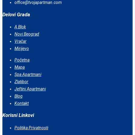
office@tvojapartman.com
Delovi Grada
A Blok
Novi Beograd
Vračar
Mirijevo
Početna
Mapa
Spa Apartmani
Zlatibor
Jeftini Apartmani
Blog
Kontakt
Korisni Linkovi
Politika Privatnosti