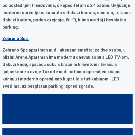
po poslednjim trendovima, s kapacitetom do 4 osobe. Uključuje
moderno opremljeno kupatilo s đakuzi kadom, saunom, terasu s
đakuzi kadom, podno grejanje, Wi-Fi, klima uređaj i besplatan
parking.
Zebrano Spa:
Zebrano Spa apartman nudi luksuzan smeštaj za dve osobe, u
blizini Arene.Apartman ima modernu dnevnu sobu s LED TV-om,
đakuzi kadu, spavaću sobu s bračnim krevetom i terasu s
ljuljaskom za dvoje.Takođe nudi potpuno opremljenu čajnu
kuhinju i moderno opremljeno kupatilo s tuš kabinom i LED
svetlima, uz besplatan parking ispred zgrade.
Prev Post
C’est la Magie u Beogradu: Magični Festival Francuske Kulture
Next post