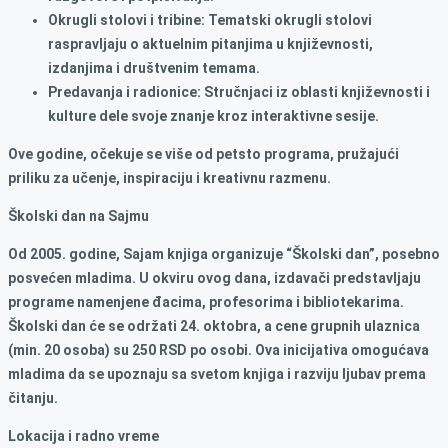
Okrugli stolovi i tribine: Tematski okrugli stolovi
raspravljaju o aktuelnim pitanjima u književnosti,
izdanjima i društvenim temama.
Predavanja i radionice: Stručnjaci iz oblasti književnosti i
kulture dele svoje znanje kroz interaktivne sesije.
Ove godine, očekuje se više od petsto programa, pružajući
priliku za učenje, inspiraciju i kreativnu razmenu.
Školski dan na Sajmu
Od 2005. godine, Sajam knjiga organizuje “Školski dan”, posebno
posvećen mladima. U okviru ovog dana, izdavači predstavljaju
programe namenjene đacima, profesorima i bibliotekarima.
Školski dan će se održati 24. oktobra, a cene grupnih ulaznica
(min. 20 osoba) su 250 RSD po osobi. Ova inicijativa omogućava
mladima da se upoznaju sa svetom knjiga i razviju ljubav prema
čitanju.
Lokacija i radno vreme