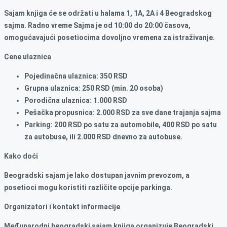
Sajam knjiga će se održati u halama 1, 1A, 2A i 4 Beogradskog
sajma. Radno vreme Sajma je od 10:00 do 20:00 časova,
omogućavajući posetiocima dovoljno vremena za istraživanje.
Cene ulaznica
Pojedinačna ulaznica: 350 RSD
Grupna ulaznica: 250 RSD (min. 20 osoba)
Porodična ulaznica: 1.000 RSD
Pešačka propusnica: 2.000 RSD za sve dane trajanja sajma
Parking: 200 RSD po satu za automobile, 400 RSD po satu
za autobuse, ili 2.000 RSD dnevno za autobuse.
Kako doći
Beogradski sajam je lako dostupan javnim prevozom, a
posetioci mogu koristiti različite opcije parkinga.
Organizatori i kontakt informacije
Međunarodni beogradski sajam knjiga organizuje Beogradski