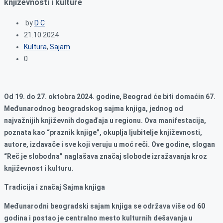
književnosti i kulture
by
D C
21.10.2024
Kultura
,
Sajam
0
Od 19. do 27. oktobra 2024. godine, Beograd će biti domaćin 67.
Međunarodnog beogradskog sajma knjiga, jednog od
najvažnijih književnih događaja u regionu. Ova manifestacija,
poznata kao “praznik knjige”, okuplja ljubitelje književnosti,
autore, izdavače i sve koji veruju u moć reči. Ove godine, slogan
“Reč je slobodna” naglašava značaj slobode izražavanja kroz
književnost i kulturu.
Tradicija i značaj Sajma knjiga
Međunarodni beogradski sajam knjiga se održava više od 60
godina i postao je centralno mesto kulturnih dešavanja u