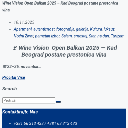
Wine Vision Open Balkan 2025 – Kad Beograd postane prestonica
vina
10.11.2025
Apartmani
,
autenticnost
,
fotografija
,
galerija
,
Kultura
,
luksuz
,
Noćni Život
,
pametan izbor
,
Sajam
,
smestaj
,
Stan na dan
,
Turizam
🍷
Wine Vision Open Balkan 2025 — Kad
Beograd postane prestonica vina
📅 22–25. novembar…
Pročitaj Više
Search
Kontaktirajte Nas
+381 66 313 433 / +381 63 313 433