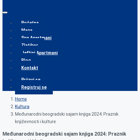
Početna
Mapa
Spa Apartmani
Zlatibor
Jeftini Apartmani
Blog
Kontakt
Prijavi se
Registruj se
Home
Kultura
Međunarodni beogradski sajam knjiga 2024: Praznik
književnosti i kulture
Međunarodni beogradski sajam knjiga 2024: Praznik