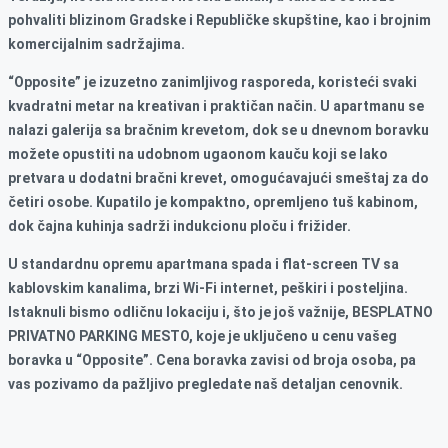
pohvaliti blizinom Gradske i Republičke skupštine, kao i brojnim
komercijalnim sadržajima.
“Opposite” je izuzetno zanimljivog rasporeda, koristeći svaki
kvadratni metar na kreativan i praktičan način. U apartmanu se
nalazi galerija sa bračnim krevetom, dok se u dnevnom boravku
možete opustiti na udobnom ugaonom kauču koji se lako
pretvara u dodatni bračni krevet, omogućavajući smeštaj za do
četiri osobe. Kupatilo je kompaktno, opremljeno tuš kabinom,
dok čajna kuhinja sadrži indukcionu ploču i frižider.
U standardnu opremu apartmana spada i flat-screen TV sa
kablovskim kanalima, brzi Wi-Fi internet, peškiri i posteljina.
Istaknuli bismo odličnu lokaciju i, što je još važnije, BESPLATNO
PRIVATNO PARKING MESTO, koje je uključeno u cenu vašeg
boravka u “Opposite”. Cena boravka zavisi od broja osoba, pa
vas pozivamo da pažljivo pregledate naš detaljan cenovnik.