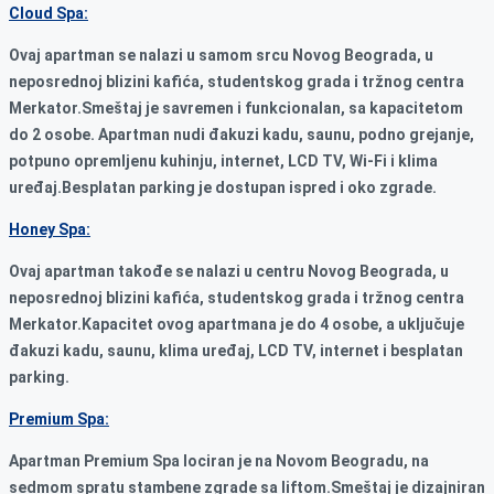
Cloud Spa:
Ovaj apartman se nalazi u samom srcu Novog Beograda, u
neposrednoj blizini kafića, studentskog grada i tržnog centra
Merkator.Smeštaj je savremen i funkcionalan, sa kapacitetom
do 2 osobe. Apartman nudi đakuzi kadu, saunu, podno grejanje,
potpuno opremljenu kuhinju, internet, LCD TV, Wi-Fi i klima
uređaj.Besplatan parking je dostupan ispred i oko zgrade.
Honey Spa:
Ovaj apartman takođe se nalazi u centru Novog Beograda, u
neposrednoj blizini kafića, studentskog grada i tržnog centra
Merkator.Kapacitet ovog apartmana je do 4 osobe, a uključuje
đakuzi kadu, saunu, klima uređaj, LCD TV, internet i besplatan
parking.
Premium Spa:
Apartman Premium Spa lociran je na Novom Beogradu, na
sedmom spratu stambene zgrade sa liftom.Smeštaj je dizajniran