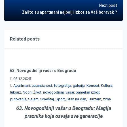
Next post
Zašto su apartmani najbolji izbor za Vaš boravak ?
Related posts
63. Novogodišnji vašar u Beogradu
06.12.2025
Apartmani
,
autenticnost
,
fotografija
,
galerija
,
Koncert
,
Kultura
,
luksuz
,
Noćni Život
,
novogodisnji vasar
,
pametan izbor
,
putovanja
,
Sajam
,
Smeštaj
,
Sport
,
Stan na dan
,
Turizam
,
zima
63. Novogodišnji vašar u Beogradu: Magija
praznika koja osvaja sve generacije