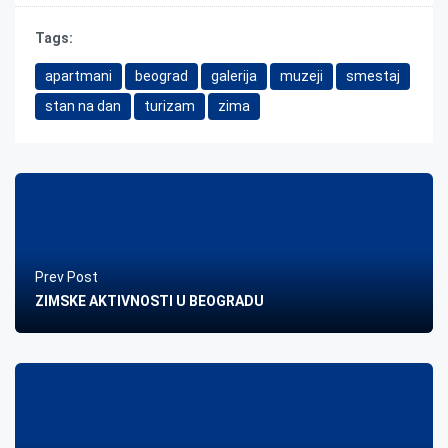
Tags:
apartmani
beograd
galerija
muzeji
smestaj
stan na dan
turizam
zima
Prev Post
ZIMSKE AKTIVNOSTI U BEOGRADU