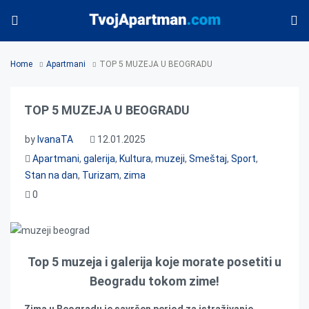
Home
Apartmani
TOP 5 MUZEJA U BEOGRADU
TOP 5 MUZEJA U BEOGRADU
by
IvanaTA
12.01.2025
Apartmani
,
galerija
,
Kultura
,
muzeji
,
Smeštaj
,
Sport
,
Stan na dan
,
Turizam
,
zima
0
Top 5 muzeja i galerija koje morate posetiti u
Beogradu tokom zime!