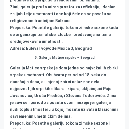
predmete koji pripadaju religioznim objektima.
Zimi, galerija pruža miran prostor za refleksiju, idealan
za ljubitelje umetnosti i one koji žele da se povežu sa
religioznom tradicijom Balkana.
Preporuka: Posetite galeriju tokom zimske sezone kada
se organizuju tematske izložbe i predavanja na temu
srednjovekovne umetnosti.
Adresa: Bulevar vojvode Mišića 3, Beograd
5. Galerija Matice srpske – Beograd
Galerija Matice srpske je dom jedne od najvažnijih zbirki
srpske umetnosti. Obuhvata period od 18. veka do
današnjih dana, a u njenoj zbirci nalaze se dela
najpoznatijih srpskih slikara i kipara, uključujući Paju
Jovanovića, Uroša Predića, i Stevana Todorovića. Zima
je savršen period za posetu ovom muzeju jer galerija
nudi toplu atmosferu u kojoj možete uživati u klasičnim i
savremenim umetničkim delima.
Preporuka: Posetite galeriju tokom zimske sezone i