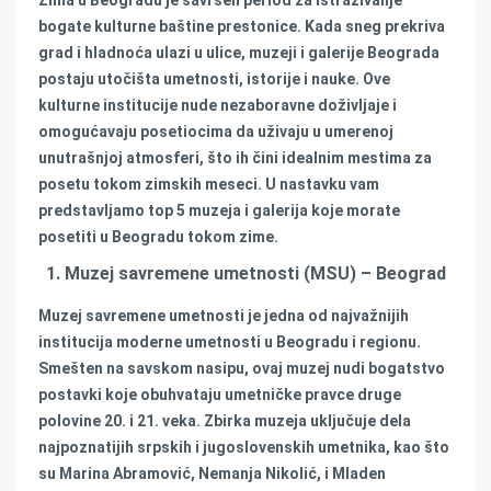
Zima u Beogradu je savršen period za istraživanje
bogate kulturne baštine prestonice. Kada sneg prekriva
grad i hladnoća ulazi u ulice, muzeji i galerije Beograda
postaju utočišta umetnosti, istorije i nauke. Ove
kulturne institucije nude nezaboravne doživljaje i
omogućavaju posetiocima da uživaju u umerenoj
unutrašnjoj atmosferi, što ih čini idealnim mestima za
posetu tokom zimskih meseci. U nastavku vam
predstavljamo top 5 muzeja i galerija koje morate
posetiti u Beogradu tokom zime.
1. Muzej savremene umetnosti (MSU) – Beograd
Muzej savremene umetnosti je jedna od najvažnijih
institucija moderne umetnosti u Beogradu i regionu.
Smešten na savskom nasipu, ovaj muzej nudi bogatstvo
postavki koje obuhvataju umetničke pravce druge
polovine 20. i 21. veka. Zbirka muzeja uključuje dela
najpoznatijih srpskih i jugoslovenskih umetnika, kao što
su Marina Abramović, Nemanja Nikolić, i Mladen