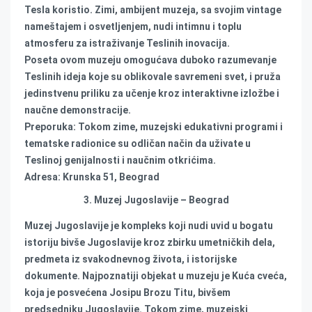
Tesla koristio. Zimi, ambijent muzeja, sa svojim vintage
nameštajem i osvetljenjem, nudi intimnu i toplu
atmosferu za istraživanje Teslinih inovacija.
Poseta ovom muzeju omogućava duboko razumevanje
Teslinih ideja koje su oblikovale savremeni svet, i pruža
jedinstvenu priliku za učenje kroz interaktivne izložbe i
naučne demonstracije.
Preporuka: Tokom zime, muzejski edukativni programi i
tematske radionice su odličan način da uživate u
Teslinoj genijalnosti i naučnim otkrićima.
Adresa: Krunska 51, Beograd
3. Muzej Jugoslavije – Beograd
Muzej Jugoslavije je kompleks koji nudi uvid u bogatu
istoriju bivše Jugoslavije kroz zbirku umetničkih dela,
predmeta iz svakodnevnog života, i istorijske
dokumente. Najpoznatiji objekat u muzeju je Kuća cveća,
koja je posvećena Josipu Brozu Titu, bivšem
predsedniku Jugoslavije. Tokom zime, muzejski