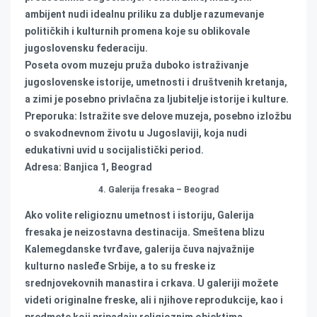
ambijent nudi idealnu priliku za dublje razumevanje
političkih i kulturnih promena koje su oblikovale
jugoslovensku federaciju.
Poseta ovom muzeju pruža duboko istraživanje
jugoslovenske istorije, umetnosti i društvenih kretanja,
a zimi je posebno privlačna za ljubitelje istorije i kulture.
Preporuka: Istražite sve delove muzeja, posebno izložbu
o svakodnevnom životu u Jugoslaviji, koja nudi
edukativni uvid u socijalistički period.
Adresa: Banjica 1, Beograd
4. Galerija fresaka – Beograd
Ako volite religioznu umetnost i istoriju, Galerija
fresaka je neizostavna destinacija. Smeštena blizu
Kalemegdanske tvrđave, galerija čuva najvažnije
kulturno nasleđe Srbije, a to su freske iz
srednjovekovnih manastira i crkava. U galeriji možete
videti originalne freske, ali i njihove reprodukcije, kao i