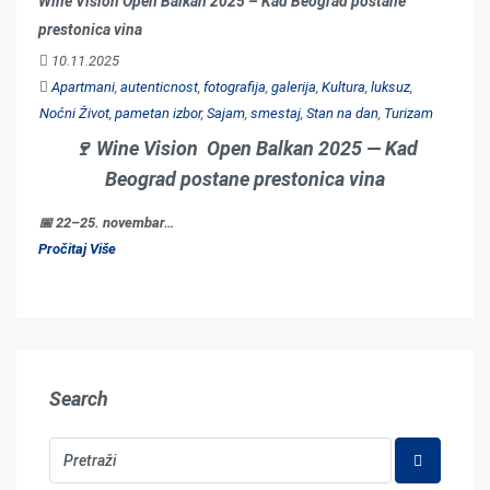
Wine Vision Open Balkan 2025 – Kad Beograd postane
prestonica vina
10.11.2025
Apartmani
,
autenticnost
,
fotografija
,
galerija
,
Kultura
,
luksuz
,
Noćni Život
,
pametan izbor
,
Sajam
,
smestaj
,
Stan na dan
,
Turizam
🍷
Wine Vision Open Balkan 2025 — Kad
Beograd postane prestonica vina
📅 22–25. novembar…
Pročitaj Više
Search