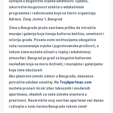
uživajte u bogatstvu srpske umetnosti. Ujedno,
iskoristite mogućnost učešća u edukativnim
programima i radionicama koje se često organizuju.
Adresa: Zmaj Jovina 1, Beograd
Zima u Beogradu pruža savršenu priliku da istražite
muzeje i galerije koje čuvaju kulturnu baštinu, umetnost i
istoriju grada. Poseta ovim institucijama obogatiće
vaše razumevanje srpske i jugoslovenske prošlosti, a
tokom zime možete uživati u toploj i edukativnoj
atmosferi. Beograd je grad sa bogatim kulturnim
nasleđem koje se mora doživeti, i muzejima i galerijama
koje ćete obožavati.
Ako planirate zimski odmor u Beogradu, obavezno
potražite udoban smeštaj. Na
TvojApartman.com
možete pronaći širok izbor luksuznih i modernih
apartmana, idealnih za vaše zimske avanture u
prestonici. Rezervišite svoj savršen apartman već danas
i uživajte u svim čarima Beograda tokom zime!