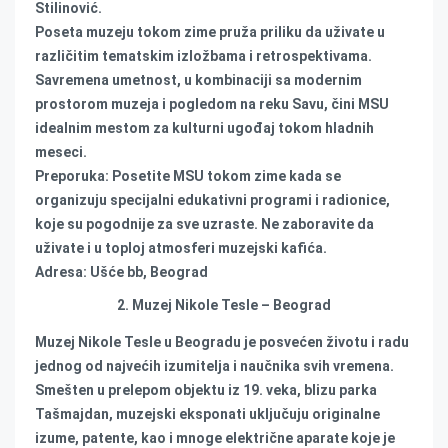
Stilinović.
Poseta muzeju tokom zime pruža priliku da uživate u
različitim tematskim izložbama i retrospektivama.
Savremena umetnost, u kombinaciji sa modernim
prostorom muzeja i pogledom na reku Savu, čini MSU
idealnim mestom za kulturni ugođaj tokom hladnih
meseci.
Preporuka: Posetite MSU tokom zime kada se
organizuju specijalni edukativni programi i radionice,
koje su pogodnije za sve uzraste. Ne zaboravite da
uživate i u toploj atmosferi muzejski kafića.
Adresa: Ušće bb, Beograd
2. Muzej Nikole Tesle – Beograd
Muzej Nikole Tesle u Beogradu je posvećen životu i radu
jednog od najvećih izumitelja i naučnika svih vremena.
Smešten u prelepom objektu iz 19. veka, blizu parka
Tašmajdan, muzejski eksponati uključuju originalne
izume, patente, kao i mnoge električne aparate koje je