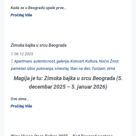
Kada se u Beogradu upale prve…
Pročitaj Više
Zimska bajka u srcu Beograda
06.12.2025
Apartmani
,
autenticnost
,
galerija
,
Koncert
,
Kultura
,
Noćni Život
,
pametan izbor
,
putovanja
,
smestaj
,
Stan na dan
,
Turizam
,
zima
Magija je tu: Zimska bajka u srcu Beograda (5.
decembar 2025 – 5. januar 2026)
Ove zime…
Pročitaj Više