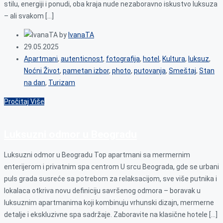
stilu, energiji i ponudi, oba kraja nude nezaboravno iskustvo luksuza
– ali svakom […]
by
IvanaTA
29.05.2025
Apartmani
,
autenticnost
,
fotografija
,
hotel
,
Kultura
,
luksuz
,
Noćni Život
,
pametan izbor
,
photo
,
putovanja
,
Smeštaj
,
Stan
na dan
,
Turizam
Pročitaj Više
Luksuzni odmor u Beogradu
Luksuzni odmor u Beogradu Top apartmani sa mermernim
enterijerom i privatnim spa centrom U srcu Beograda, gde se urbani
puls grada susreće sa potrebom za relaksacijom, sve više putnika i
lokalaca otkriva novu definiciju savršenog odmora – boravak u
luksuznim apartmanima koji kombinuju vrhunski dizajn, mermerne
detalje i ekskluzivne spa sadržaje. Zaboravite na klasične hotele […]