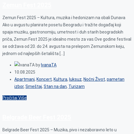
Zemun Fest 2025
Zemun Fest 2025 – Kultura, muzika i hedonizam na obali Dunava
Ako u avgustu planirate posetu Beogradu i tražite događaj koji
spaja muziku, gastronomiju, umetnost i duh starih beogradskih
priča, Zemun Fest 2025 je idealno mesto za vas.Ove godine festival
se održava od 20. do 24. avgusta na prelepom Zemunskom keju,
jednom od najlepših šetališta […]
by
IvanaTA
10.08.2025
Apartmani
,
Koncert
,
Kultura
,
luksuz
,
Noćni Život
,
pametan
izbor
,
Smeštaj
,
Stan na dan
,
Turizam
Pročitaj Više
Belgrade Beer Fest 2025
Belgrade Beer Fest 2025 – Muzika, pivo i nezaboravno leto u