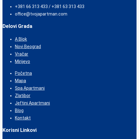
+381 66 313 433 / +381 63 313 433
office@tvojapartman.com
Delovi Grada
A Blok
Novi Beograd
Vračar
Mirijevo
Početna
Mapa
Spa Apartmani
Zlatibor
Jeftini Apartmani
Blog
Kontakt
Korisni Linkovi