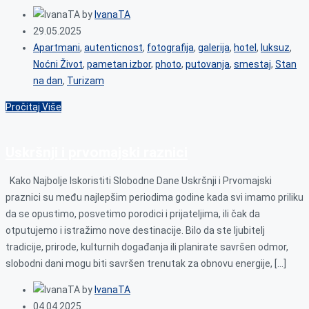
by
IvanaTA
29.05.2025
Apartmani
,
autenticnost
,
fotografija
,
galerija
,
hotel
,
luksuz
,
Noćni Život
,
pametan izbor
,
photo
,
putovanja
,
smestaj
,
Stan
na dan
,
Turizam
Pročitaj Više
Uskršnji i prvomajski raznici
Kako Najbolje Iskoristiti Slobodne Dane Uskršnji i Prvomajski
praznici su među najlepšim periodima godine kada svi imamo priliku
da se opustimo, posvetimo porodici i prijateljima, ili čak da
otputujemo i istražimo nove destinacije. Bilo da ste ljubitelj
tradicije, prirode, kulturnih događanja ili planirate savršen odmor,
slobodni dani mogu biti savršen trenutak za obnovu energije, […]
by
IvanaTA
04.04.2025