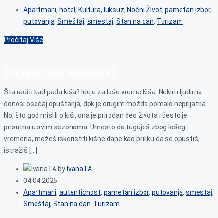
Apartmani
,
hotel
,
Kultura
,
luksuz
,
Noćni Život
,
pametan izbor
,
putovanja
,
Smeštaj
,
smestaj
,
Stan na dan
,
Turizam
Pročitaj Više
Šta raditi kad pada kiša?
Šta raditi kad pada kiša? Ideje za loše vreme Kiša. Nekim ljudima
donosi osećaj opuštanja, dok je drugim možda pomalo neprijatna.
No, što god mislili o kiši, ona je prirodan deo života i često je
prisutna u svim sezonama. Umesto da tuguješ zbog lošeg
vremena, možeš iskoristiti kišne dane kao priliku da se opustiš,
istražiš […]
by
IvanaTA
04.04.2025
Apartmani
,
autenticnost
,
pametan izbor
,
putovanja
,
smestaj
,
Smeštaj
,
Stan na dan
,
Turizam