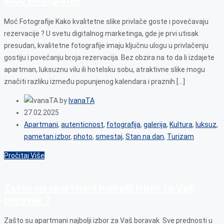
Moć Fotografije
Moć Fotografije Kako kvalitetne slike privlače goste i povećavaju
rezervacije ? U svetu digitalnog marketinga, gde je prvi utisak
presudan, kvalitetne fotografije imaju ključnu ulogu u privlačenju
gostiju i povećanju broja rezervacija. Bez obzira na to da li izdajete
apartman, luksuznu vilu ili hotelsku sobu, atraktivne slike mogu
značiti razliku između popunjenog kalendara i praznih […]
by
IvanaTA
27.02.2025
Apartmani
,
autenticnost
,
fotografija
,
galerija
,
Kultura
,
luksuz
,
pametan izbor
,
photo
,
smestaj
,
Stan na dan
,
Turizam
Pročitaj Više
Zašto su apartmani najbolji izbor za Vaš
boravak ?
Zašto su apartmani najbolji izbor za Vaš boravak Sve prednosti u