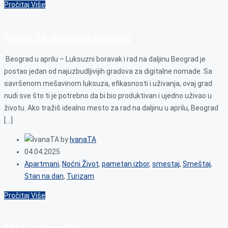
Pročitaj Više
Vodič za digitalne nomade
Beograd u aprilu – Luksuzni boravak i rad na daljinu Beograd je
postao jedan od najuzbudljivijih gradova za digitalne nomade. Sa
savršenom mešavinom luksuza, efikasnosti i uživanja, ovaj grad
nudi sve što ti je potrebno da bi bio produktivan i ujedno uživao u
životu. Ako tražiš idealno mesto za rad na daljinu u aprilu, Beograd
[…]
by
IvanaTA
04.04.2025
Apartmani
,
Noćni Život
,
pametan izbor
,
smestaj
,
Smeštaj
,
Stan na dan
,
Turizam
Pročitaj Više