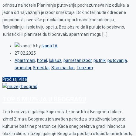
odnosu na hotele Planiranje putovanja podrazumeva niz odluka, a
jedna od najvažnijih je izbor smeštaja. Dok hoteli nude određene
pogodnosti, sve više putnika bira apartmane kao udobniju,
fleksibilniju i isplativiju opciju. Bez obzira da li putujete poslovno,
turistički ili planirate duži boravak, apartmani mogu […]
by
IvanaTA
27.02.2025
Apartmani
,
hotel
,
luksuz
,
pametan izbor
,
putnik
,
putovanja
,
smestaj
,
Smeštaj
,
Stan na dan
,
Turizam
Pročitaj Više
TOP 5 MUZEJA U BEOGRADU
Top 5 muzeja i galerija koje morate posetiti u Beogradu tokom
zime! Zima u Beogradu je savršen period za istraživanje bogate
kulturne baštine prestonice. Kada sneg prekriva grad i hladnoća
ulazi u ulice, muzeji i galerije Beograda postaju utočišta umetnosti,