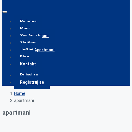
Početna
Mapa
Spa Apartmani
Zlatibor
Jeftini Apartmani
Blog
Kontakt
Prijavi se
Registruj se
Home
apartmani
apartmani