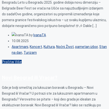
Beogradu Leto u Beogradu 2025. godine dobija novu dimenziju –
Belgrade Beer Fest se vraća na Ušće sa najuzbudljivijim izdanjem
do sada!Ove godine, organizatori su pripremili iznenađenje koje
pomera granice festivalskog iskustva – uz svaku kupljenu ulaznicu,
dobijate neograničeno pivo potpuno besplatno! 🍺🎶 Dakle […]
by
IvanaTA
10.08.2025
Apartmani
,
Koncert
,
Kultura
,
Noćni Život
,
pametan izbor
,
Stan
na dan
,
Turizam
Pročitaj Više
Novi Beograd ili Vracar?
Gde je bolji smeštaj za luksuzan boravak u Beogradu – Novi
Beograd ili Vračar? U potrazi ste za luksuznim apartmanom u
Beogradu? Verovatno se pitate – koji deo grada je idealan za
ekskluzivan boravak: Novi Beograd ili Vračar? Iako se razlikuju po