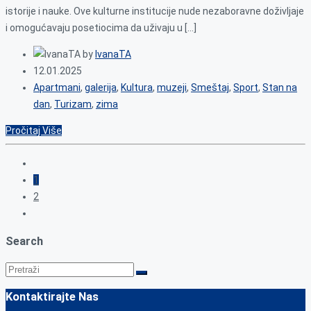
istorije i nauke. Ove kulturne institucije nude nezaboravne doživljaje
i omogućavaju posetiocima da uživaju u […]
by
IvanaTA
12.01.2025
Apartmani
,
galerija
,
Kultura
,
muzeji
,
Smeštaj
,
Sport
,
Stan na
dan
,
Turizam
,
zima
Pročitaj Više
1
2
Search
Kontaktirajte Nas