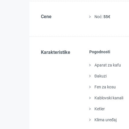
Cene
Noć:
55€
Karakteristike
Pogodnosti
Aparat za kafu
Đakuzi
Fen za kosu
Kablovski kanali
Ketler
Klima uređaj