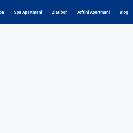
pa
Spa Apartmani
Zlatibor
Jeftini Apartmani
Blog