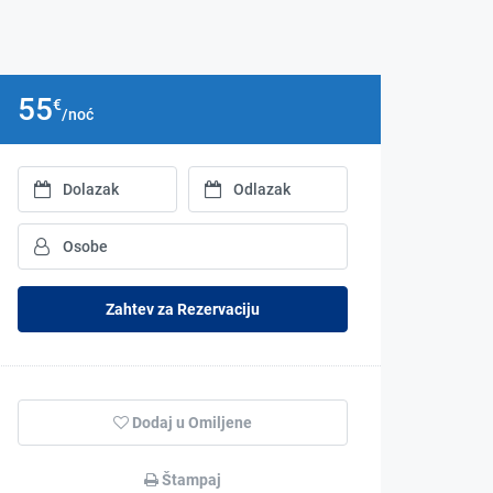
55
€
/noć
Zahtev za Rezervaciju
Dodaj u Omiljene
Štampaj