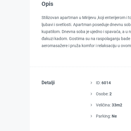
Opis
Stilizovan apartman u Mirijevu ,koji enterijerom 
ljubavi i svetlosti. Apartman poseduje dnevnu s
kupatilom. Dnevna soba je ujedno i spavaća, a u nj
đakuzi kadom. Gostima su na raspolaganju bade ma
aeromasažere i pruža komfor i relaksaciju u o
Detalji
ID:
6014
Osobe:
2
Veličina:
33m2
Parking:
Ne