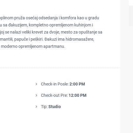
i toplinom pruža osećaj odsedanja i komfora kao u gradu
obu sa đakuzijem, kompletno opremljenom kuhinjom i
oj se nalazi veliki krevet za dvoje, mesto za opuštanje sa
ntili, papuče i peškiri. Đakuzi ima hidromasažere,
vom moderno opremljenom apartmanu.
Check-in Posle:
2:00 PM
Check-out Pre:
12:00 PM
Tip:
Studio