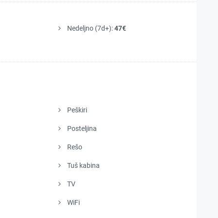
Nedeljno (7d+):
47€
Peškiri
Posteljina
Rešo
Tuš kabina
TV
WiFi